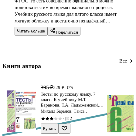
ФГОС ,то есть совершенно официально можно
пользоваться им во время школьного процесса.
Учебник русского языка для пятого класса имеет
мягкую обложку и достаточно ненадёжный
переплёт, поэтому даже после одного года
Читать больше
Поделиться
каждодневного использования книга выглядит
уже потрепанной. Имеются цветовые
схематические обозначения. На вкладке внутри
учебника есть цветные репродукции картин для
написания сочинений. Хотелось бы, чтобы
Все
Книги автора 
учебники были более практичными. Большого
отличия между учебниками, не имеющих гриф
ФГОС на обложке, нет
395 ₽
329 ₽
-17%
Тесты по русскому языку. 7
класс. К учебнику М.Т.
Баранова, Т.А. Ладыженской,
Л.А. Тростенцовой и др.
Михаил Баранов, Таиса
"Русский язык. 7 класс. В двух
Ладыженская, Лидия Тростенцова
2
·
частях" (М.: Просвещение)
Купить