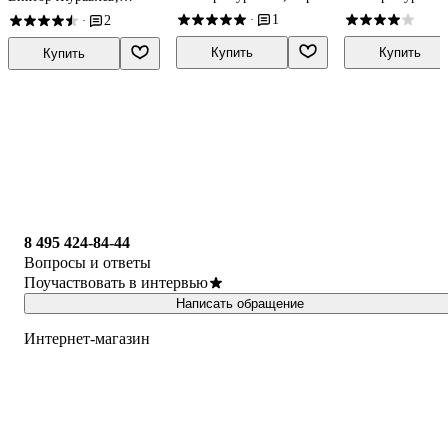
Коровина, Валентина
Коровина, Вален
Валентин Коровин, Вера
1
2
·
·
Полухина
Полухина
Коровина
Купить
Купить
Купить
8 495 424-84-44
Вопросы и ответы
Поучаствовать в интервью
Написать обращение
Интернет-магазин