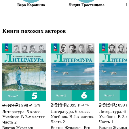
Вера Коровина
Лидия Тростенцова
М
Книги похожих авторов
2 519 ₽
2 519 ₽
2 399 ₽
2 099 ₽
2 099 ₽
1 999 ₽
-17%
-17%
Литература. 6 класс.
Литература. 6 к
Литература. 5 класс.
Учебник. В 2-х частях.
Учебник. В 2-х 
Учебник. В 2-х частях.
Часть 2
Часть 1
Часть 2
Виктор Журавлев, Вера
Виктор Журавлев
Виктор Журавлев,