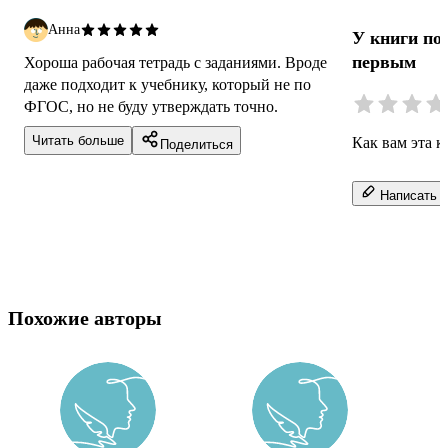
Анна
У книги по
первым
Хороша рабочая тетрадь с заданиями. Вроде
даже подходит к учебнику, который не по
ФГОС, но не буду утверждать точно.
Читать больше
Как вам эта к
Поделиться
Написать о
Похожие авторы