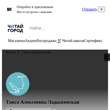
Откройте в приложении
Открыть
Место встречи с книгами
Магазины
Акции
Распродажа
Читай-школа
Сертификаты
П
Книги
Таиса Ладыженская
Таиса Алексеевна Ладыженская