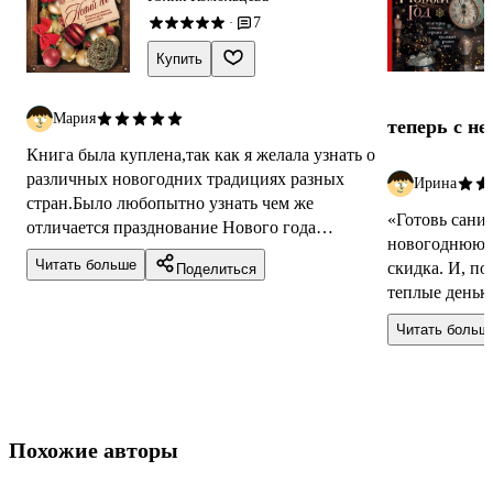
7
·
Купить
Мария
теперь с н
🎄
Книга была куплена,так как я желала узнать о
различных новогодних традициях разных
Ирина
стран.Было любопытно узнать чем же
«Готовь сани 
отличается празднование Нового года
новогоднюю к
Европы и Азии.Да ещё тут имеется
Читать больше
скидка. И, по
Поделиться
информация о ...
теплые деньк
Года. Книга н
Читать больш
Похожие авторы