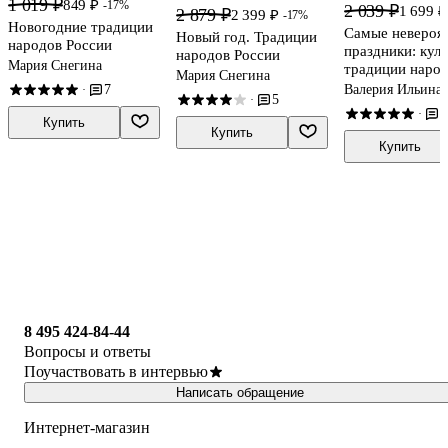
1 019 ₽
849 ₽
-17%
2 039 ₽
1 699 ₽
2 879 ₽
2 399 ₽
-17%
Новогодние традиции
Самые невероя
Новый год. Традиции
народов России
праздники: куль
народов России
Мария Снегина
традиции наро
Мария Снегина
мира в фактах 
Валерия Ильина
7
·
5
·
иллюстрациях
3
·
Купить
Купить
Купить
8 495 424-84-44
Вопросы и ответы
Поучаствовать в интервью
Написать обращение
Интернет-магазин