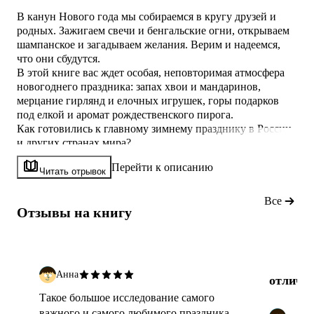
В канун Нового года мы собираемся в кругу друзей и
родных. Зажигаем свечи и бенгальские огни, открываем
шампанское и загадываем желания. Верим и надеемся,
что они сбудутся.
В этой книге вас ждет особая, неповторимая атмосфера
новогоднего праздника: запах хвои и мандаринов,
мерцание гирлянд и елочных игрушек, горы подарков
под елкой и аромат рождественского пирога.
Как готовились к главному зимнему празднику в России
и других странах мира?
Почему в прошлом веке новогоднюю ель можно было
Перейти к описанию
купить только в кофейне?
Читать отрывок
Как выглядели елочные игрушки и чем отличались в
разные исторические эпохи?
Все
Отзывы на книгу
Какие яства подавали в рождественскую ночь к царскому
столу и какие блюда-долгожители о
Анна
отличн
Такое большое исследование самого
важного и самого любимого праздника