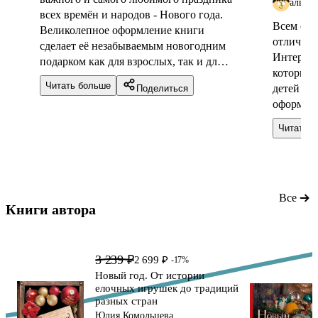
альби
всех времён и народов - Нового года.
Всем сов
Великолепное оформление книги
отличный
сделает её незабываемым новогодним
Интересн
подарком как для взрослых, так и для
которые 
малышей. Автору удалось собрать под
Читать больше
детей та
Поделиться
одной обложкой разнообразные
оформлен
праздничные традиции, блюда для
страничк
застолья и исторические реалии
Читать 
листать.
разных стран и континенов.
отличная
увлекает
почувств
чтобы по
Все
Книги автора 
3 239 ₽
2 699 ₽
-17%
Новый год. От истории
елочных игрушек до традиций
разных стран
Юлия Комольцева