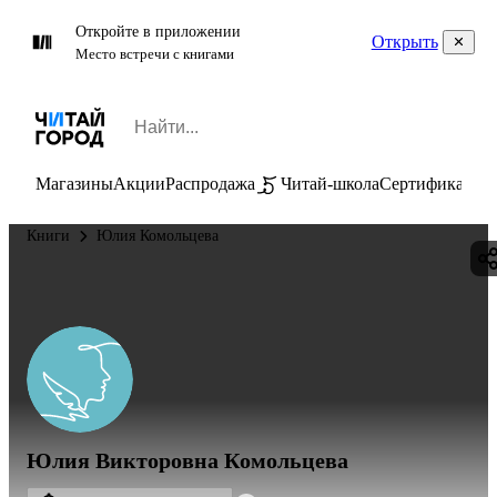
Откройте в приложении
Открыть
Место встречи с книгами
Магазины
Акции
Распродажа
Читай-школа
Сертификаты
П
Книги
Юлия Комольцева
Юлия Викторовна Комольцева