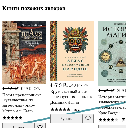
Книги похожих авторов
1 619 ₽
1 349 ₽
-17%
1 259 ₽
1 049 ₽
-17%
1 679 ₽
1 399 ₽
Кругосветный атлас
Пламя преисподней:
исчезнувших народов
История магии.
Путешествие по
языческого ша
Доминик Ланни
загробному миру
и средневеково
2
·
Маттео Аль Калак
алхимии до
Крис Госден
современного
Купить
4
·
ведьмовства
Купить