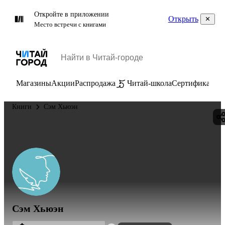
Откройте в приложении
Открыть
Место встречи с книгами
Магазины
Акции
Распродажа
Читай-школа
Сертификаты
П
Книги
Сэм Хьюэн
Сэм Хьюэн