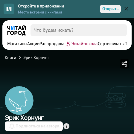
Откройте в приложении
Открыть
Место встречи с книгами
Магазины
Акции
Распродажа
Читай-школа
Сертификаты
Прог
Книги
Эрик Хорнунг
Эрик Хорнунг
Подписаться на автора