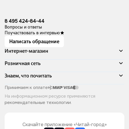
8 495 424-84-44
Вопросы и ответы
Поучаствовать в интервью
Написать обращение
Интернет-магазин
Акции
Розничная сеть
Распродажа
Доставка и оплата
Адреса магазинов
Знаем, что почитать
Программа лояльности
Книжный Дозор
Подарочные сертификаты
О компании
Скоро в продаже
Принимаем к оплате
Правила продажи
Читай-город для бизнеса
Эксклюзивные новинки
На информационном ресурсе применяются
Политика конфиденциальности
Хотите у нас работать?
Лучшие из лучших
рекомендательные технологии
.
Читай-журнал
Книжные циклы
Что ещё почитать?
Скачайте приложение «Читай-город»