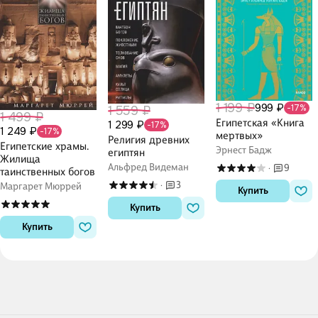
1 199 ₽
999 ₽
-17%
1 559 ₽
1 499 ₽
Египетская «Книга
1 299 ₽
-17%
1 249 ₽
-17%
мертвых»
Религия древних
Египетские храмы.
Эрнест Бадж
египтян
Жилища
Альфред Видеман
9
·
таинственных богов
3
Маргарет Мюррей
·
Купить
Купить
Купить