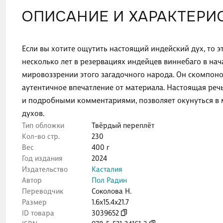
ОПИСАНИЕ И ХАРАКТЕРИ
Если вы хотите ощутить настоящий индейский дух, то эт
несколько лет в резервациях индейцев виннебаго в нач
мировоззрении этого загадочного народа. Он скомпонов
аутентичное впечатление от материала. Настоящая ре
и подробными комментариями, позволяет окунуться в 
духов.
Тип обложки
Твёрдый переплёт
Кол-во стр.
230
Вес
400 г
Год издания
2024
Издательство
Касталия
Автор
Пол Радин
Переводчик
Соколова Н.
Размер
1.6x15.4x21.7
ID товара
3039652