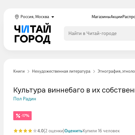
Россия, Москва
Магазины
Акции
Распр
Книги
Нехудожественная литература
Этнография, этнол
Культура виннебаго в их собстве
Пол Радин
-17%
4.0
(2 оценки)
Оценить
Купили 16 человек