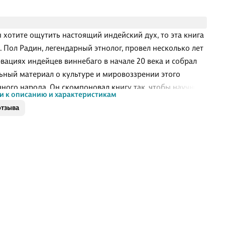
ы хотите ощутить настоящий индейский дух, то эта книга
с. Пол Радин, легендарный этнолог, провел несколько лет
рвациях индейцев виннебаго в начале 20 века и собрал
ьный материал о культуре и мировоззрении этого
чного народа. Он скомпоновал книгу так, чтобы научный
и к описанию и характеристикам
 не затенял аутентичное впечатление от материала.
отзыва
щая речь индейцев, дополненная точным дословным
дом и подробными комментариями, позволяет
ься в мир, люди которого привычны к путешествиям в
 духов.