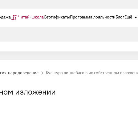
одажа
Читай-школа
Сертификаты
Программа лояльности
Блог
Ещё
огия, народоведение
Культура виннебаго в их собственном изложен
нном изложении