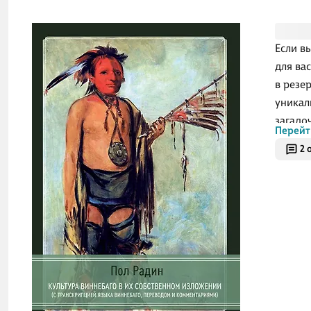
Если в
для ва
в резе
уникал
загадо
Перейт
анализ
2 
Настоя
перево
окунут
страну