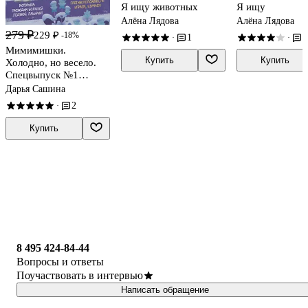
Я ищу животных
Я ищу
Алёна Лядова
Алёна Лядова
279 ₽
229 ₽
-18%
1
1
·
·
Мимимишки.
Купить
Купить
Холодно, но весело.
Спецвыпуск №1
(+наклейки)
Дарья Сашина
2
·
Купить
8 495 424-84-44
Вопросы и ответы
Поучаствовать в интервью
Написать обращение