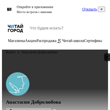
Откройте в приложении
Открыть
Место встречи с книгами
Магазины
Акции
Распродажа
Читай-школа
Сертификаты
П
Книги
Анастасия Добролюбова
Анастасия Добролюбова