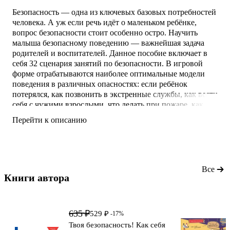
Безопасность — одна из ключевых базовых потребностей
человека. А уж если речь идёт о маленьком ребёнке,
вопрос безопасности стоит особенно остро. Научить
малыша безопасному поведению — важнейшая задача
родителей и воспитателей. Данное пособие включает в
себя 32 сценария занятий по безопасности. В игровой
форме отрабатываются наиболее оптимальные модели
поведения в различных опасностях: если ребёнок
потерялся, как позвонить в экстренные службы, как вести
себя с чужими взрослыми, что делать при пожаре, как
избежать опасности в интернете и т. д. Для достижения
Перейти к описанию
максимального результата на занятиях используется
пособие «Твоя безопасность! Как себя вести? Пособие
для детей 3–6 лет» А. С. Добролюбо
Все
Книги автора 
635 ₽
529 ₽
-17%
Твоя безопасность! Как себя