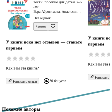
вести: пособие для детей 3–6
лет
Вера Абросимова, Анастасия
Добролюбова
Нет оценок
Купить
У книги по
У книги пока нет отзывов — станьте
первым
первым
Как вам эта к
Как вам эта книга?
Написать о
30 бонусов
Написать отзыв
Похожие авторы