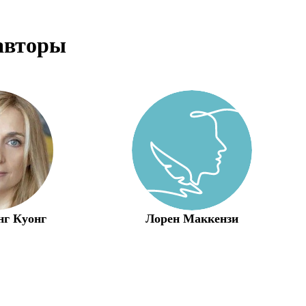
авторы
нг Куонг
Лорен Маккензи