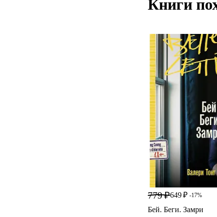
Книги по
779 ₽
649 ₽
-17%
Бей. Беги. Замри