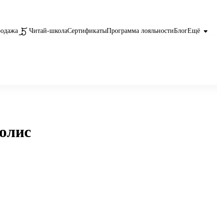
родажа
Читай-школа
Сертификаты
Программа лояльности
Блог
Ещё
олис