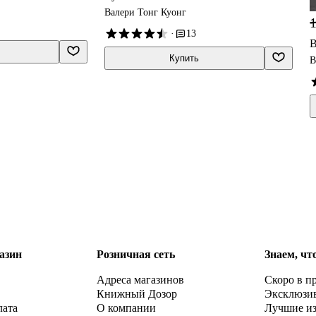
Валери Тонг Куонг
1
·
13
В
Купить
В
азин
Розничная сеть
Знаем, чт
Адреса магазинов
Скоро в п
Книжный Дозор
Эксклюзи
лата
О компании
Лучшие и