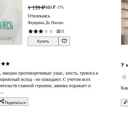
1 139 ₽
949 ₽
-17%
Отвлекаясь
Федерика Де Паолис
·
11
Купить
У 
 эмоции противоречивые: ужас, злость, тревога и
приятный исход - не покидают. С учетом всех
тельств главной героини, завязка поражает и
Как
..
Поделиться