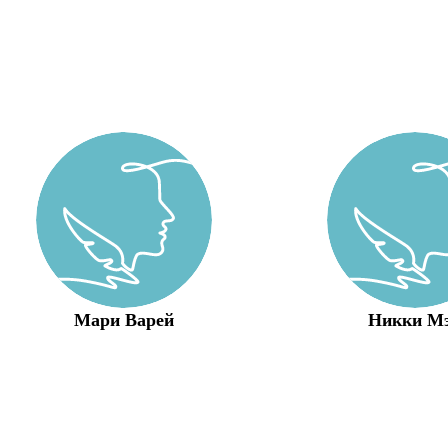
Мари Варей
Никки М