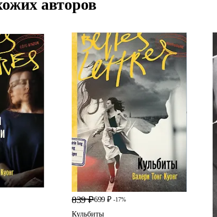
хожих авторов
839 ₽
699 ₽
-17%
Кульбиты