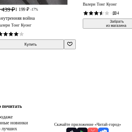
Валери Тонг Куонг
 439 ₽
1 199 ₽
-17%
·
4
нутренняя война
 Забрать

алери Тонг Куонг
из магазина
Купить
о почитать
родаже
вные новинки
Скачайте приложение «Читай-город»
з лучших