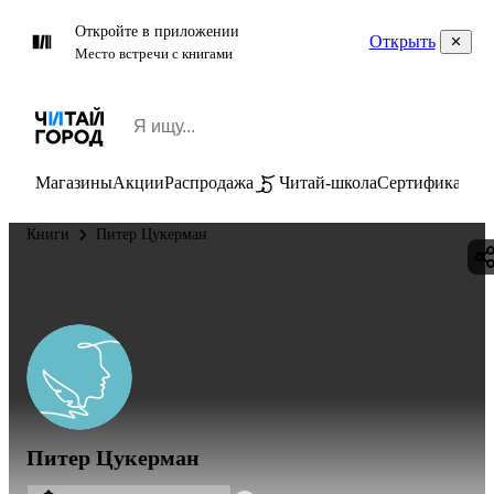
Откройте в приложении
Открыть
Место встречи с книгами
Магазины
Акции
Распродажа
Читай-школа
Сертификаты
П
Книги
Питер Цукерман
Питер Цукерман