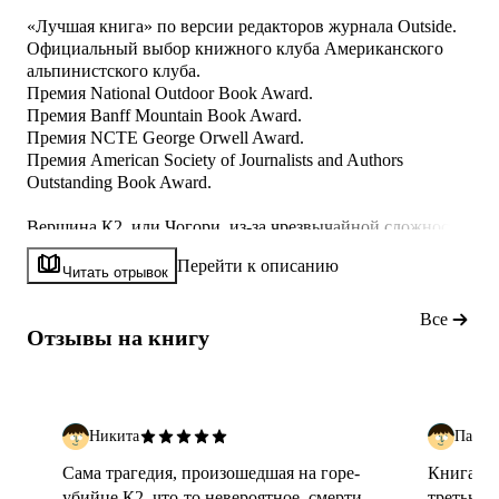
«Лучшая книга» по версии редакторов журнала Outside.
Официальный выбор книжного клуба Американского
альпинистского клуба.
Премия National Outdoor Book Award.
Премия Banff Mountain Book Award.
Премия NCTE George Orwell Award.
Премия American Society of Journalists and Authors
Outstanding Book Award.
Вершина К2, или Чогори, из-за чрезвычайной сложности
восхождения получила название «Дикая гора». Ее высота
Перейти к описанию
составляет 8611 метров — это самый северный
Читать отрывок
восьмитысячник мира и третья вершина после
Аннапурны и Нанга-Парбат по показателю смертности.
Все
Отзывы на книгу
В августе 2008 года 11 альпинистов из нескольких
экспедиций погибли на восхождении — такого
количества жерт
Никита
Павел
Сама трагедия, произошедшая на горе-
Книга мн
убийце К2, что-то невероятное, смерти
третью и