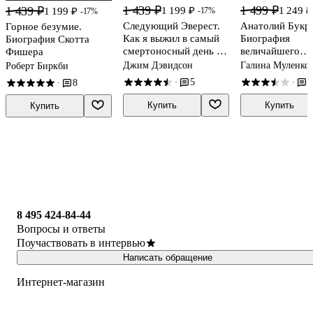
1 439 ₽
1 499 ₽
1 439 ₽
1 199 ₽
1 249 ₽
-17%
1 199 ₽
-17%
Следующий Эверест.
Анатолий Букре
Горное безумие.
Как я выжил в самый
Биография
Биография Скотта
смертоносный день в
величайшего
Фишера
горах и обрел силы
советского аль
Джим Дэвидсон
Галина Муленко
Роберт Биркби
попробовать достичь
в воспоминани
5
4
·
·
8
·
вершины снова
близких
Купить
Купить
Купить
8 495 424-84-44
Вопросы и ответы
Поучаствовать в интервью
Написать обращение
Интернет-магазин