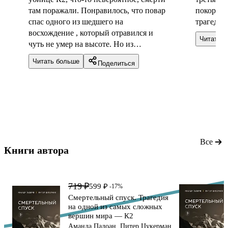
там поражали. Понравилось, что повар
покорени
спас одного из шедшего на
трагедии
восхождение , который отравился и
Читать 
чуть не умер на высоте. Но из
минусов, только одна фотография
Читать больше
Поделиться
самой горы, нет фотографий даже
чернь-белых с восхождения и спуска,
хотя фотохроника велась. И в конце
еще список литературы, будто научную
работу читал
Все
Книги автора 
719 ₽
599 ₽
-17%
Смертельный спуск. Трагедия
на одной из самых сложных
вершин мира — К2
Аманда Падоан, Питер Цукерман