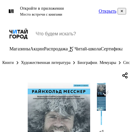
Откройте в приложении
Открыть
Место встречи с книгами
Магазины
Акции
Распродажа
Читай-школа
Сертификаты
П
Книги
Художественная литература
Биографии. Мемуары
Спор
+5