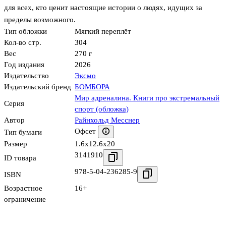
для всех, кто ценит настоящие истории о людях, идущих за
пределы возможного.
Тип обложки
Мягкий переплёт
Кол-во стр.
304
Вес
270 г
Год издания
2026
Издательство
Эксмо
Издательский бренд
БОМБОРА
Мир адреналина. Книги про экстремальный
Серия
спорт (обложка)
Автор
Райнхольд Месснер
Офсет
Тип бумаги
Размер
1.6x12.6x20
3141910
ID товара
978-5-04-236285-9
ISBN
Возрастное
16+
ограничение