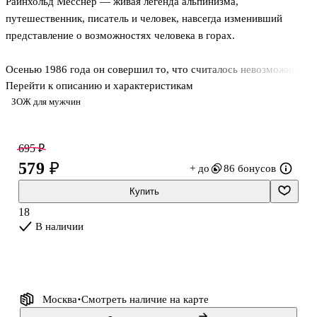
Райнхольд Месснер — живая легенда альпинизма,
путешественник, писатель и человек, навсегда изменивший
представление о возможностях человека в горах.
Осенью 1986 года он совершил то, что считалось невозможным:
Перейти к описанию и характеристикам
первым в истории поднялся на все 14 восьмитысячников мира
ЗОЖ для мужчин
без искусственного кислорода, а два из них прошел в одиночку.
За его плечами — более 3000 восхождений, 100
первовосхождений и 70 книг, переведенных на десятки языков.
695 ₽
579 ₽
+ до
86 бонусов
В этой книге Райнхольд Месснер подводит итог более чем
столетней истории высотного альпинизма, опираясь на редкие
Купить
архивные материалы, документы и личные свидетельства.
18
Особую ценность изданию придают уникальные, ранее не
В наличии
публиковавшиеся письма из Г
Москва
Смотреть наличие
на карте