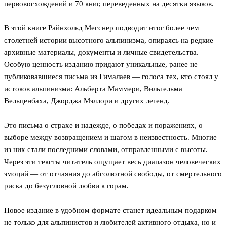
первовосхождений и 70 книг, переведенных на десятки языков.
В этой книге Райнхольд Месснер подводит итог более чем
столетней истории высотного альпинизма, опираясь на редкие
архивные материалы, документы и личные свидетельства.
Особую ценность изданию придают уникальные, ранее не
публиковавшиеся письма из Гималаев — голоса тех, кто стоял у
истоков альпинизма: Альберта Маммери, Вильгельма
Вельценбаха, Джорджа Мэллори и других легенд.
Это письма о страхе и надежде, о победах и поражениях, о
выборе между возвращением и шагом в неизвестность. Многие
из них стали последними словами, отправленными с высоты.
Через эти тексты читатель ощущает весь диапазон человеческих
эмоций — от отчаяния до абсолютной свободы, от смертельного
риска до безусловной любви к горам.
Новое издание в удобном формате станет идеальным подарком
не только для альпинистов и любителей активного отдыха, но и