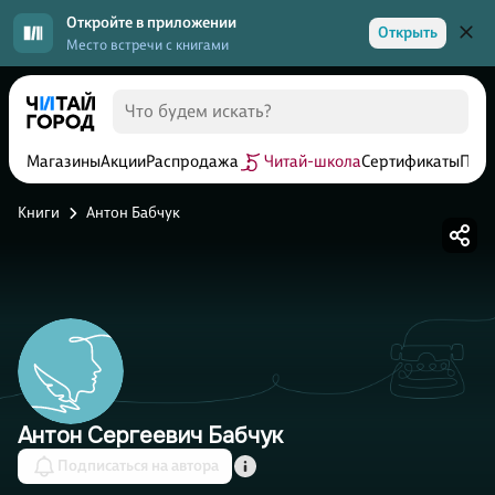
Откройте в приложении
Открыть
Место встречи с книгами
Магазины
Акции
Распродажа
Читай-школа
Сертификаты
Прог
Книги
Антон Бабчук
Антон Сергеевич Бабчук
Подписаться на автора