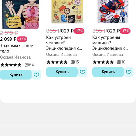
995 ₽
995 ₽
829 ₽
829 ₽
-17%
-17%
2 519 ₽
Как устроен
Как устроены
2 099 ₽
-17%
человек?
машины?
Знакомься: твое
Энциклопедия с
Энциклопедия с
тело
окошками. 110
окошками. 84
Оксана Иванова
Оксана Иванова
Оксана Иванова
окошек с секретами
окошка с секретами
15
10
·
·
64
·
Купить
Купить
Купить