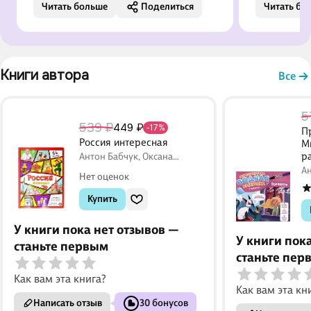
Читать больше
Поделиться
Читать бо
изучать её будет очень интересно
а мы с муж
про каждый уголок нашей
из ее текст
необъятной родины и увлекательно
обязательн
за счет разворотов и пояснений и
друзьям , 
Книги автора 
рассказов. Стоит своих денег
Все
5
539 ₽
449 ₽
-17%
П
Россия интересная
М
р
Антон Бабчук, Оксана
Иванова
А
Нет оценок
Купить
У книги пока нет отзывов —
У книги пок
станьте первым
станьте пер
Как вам эта книга?
Как вам эта кн
Написать отзыв
30 бонусов