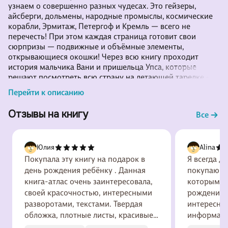
узнаем о совершенно разных чудесах. Это гейзеры,
айсберги, дольмены, народные промыслы, космические
корабли, Эрмитаж, Петергоф и Кремль — всего не
перечесть! При этом каждая страница готовит свои
сюрпризы — подвижные и объёмные элементы,
открывающиеся окошки! Через всю книгу проходит
история мальчика Вани и пришельца Упса, которые
решают посмотреть всю страну на летающей тарелке —
от Москвы и до Камчатки. Приглашаем и вас в это
Перейти к описанию
удивительное путешествие.
Россия интересная!
Отзывы на книгу
Все
Юлия
Alina
Покупала эту книгу на подарок в
Я всегда 
день рождения ребёнку . Данная
покупаю эт
книга-атлас очень заинтересовала,
которым м
своей красочностью, интересными
рождения))
разворотами, текстами. Твердая
интересная
обложка, плотные листы, красивые
информатив
иллюстрации. Думаю ребенку
интересно 