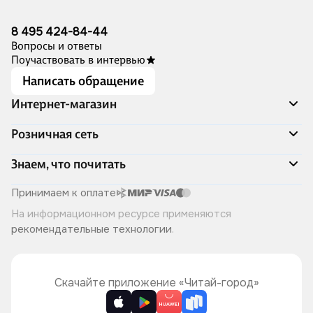
8 495 424-84-44
Вопросы и ответы
Поучаствовать в интервью
Написать обращение
Интернет-магазин
Акции
Розничная сеть
Распродажа
Доставка и оплата
Адреса магазинов
Знаем, что почитать
Программа лояльности
Книжный Дозор
Подарочные сертификаты
О компании
Скоро в продаже
Принимаем к оплате
Правила продажи
Читай-город для бизнеса
Эксклюзивные новинки
На информационном ресурсе применяются
Политика конфиденциальности
Хотите у нас работать?
Лучшие из лучших
рекомендательные технологии
.
Читай-журнал
Книжные циклы
Что ещё почитать?
Скачайте приложение «Читай-город»