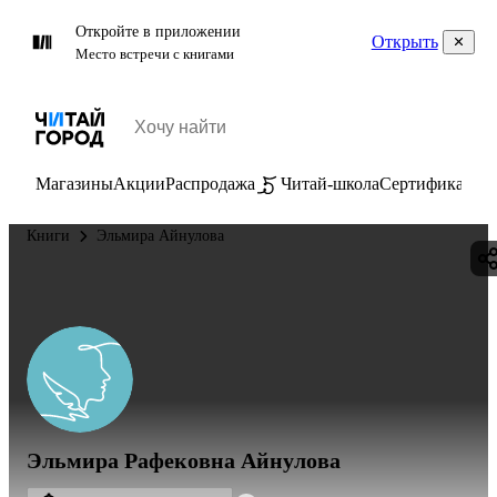
Откройте в приложении
Открыть
Место встречи с книгами
Магазины
Акции
Распродажа
Читай-школа
Сертификаты
П
Книги
Эльмира Айнулова
Эльмира Рафековна Айнулова