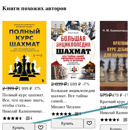
Книги похожих авторов
2 039 ₽
1 699 ₽
-17%
2 399 ₽
1 999 ₽
-17%
Большая энциклопедия
575 ₽
Полный курс шахмат.
479 ₽
-17
шахмат. Все тайны
Все, что нужно знать,
самой
Краткий курс 
чтобы стать
интеллектуальной
для начинающи
Михаил Чесалин
гроссмейстером
Николай Калиниченко,
игры в истории: от
Николай Калини
3
·
Владимир Линдер
древних досок до
4
·
4
·
величайших игроков
Купить
Купить
Купить