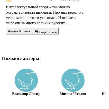
Интеллектуальный спорт – так можно
охарактеризовать шахматы. Про них редко, но
метко можно что-то услышать. И всё же в
мире очень много великих русских
спортсменов в этой дисциплине. На Иви
Читать больше
Поделиться
вышел коро...
Похожие авторы
Владимир Линдер
Михаил Чесалин
Ник