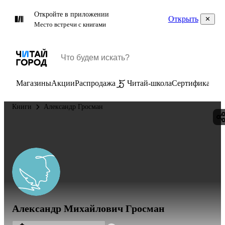
Откройте в приложении
Открыть
Место встречи с книгами
Магазины
Акции
Распродажа
Читай-школа
Сертификаты
П
Книги
Александр Гросман
Александр Михайлович Гросман