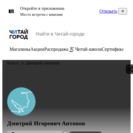
Откройте в приложении
Открыть
Место встречи с книгами
Магазины
Акции
Распродажа
Читай-школа
Сертификаты
П
Книги
Дмитрий Антонов
Дмитрий Игоревич Антонов