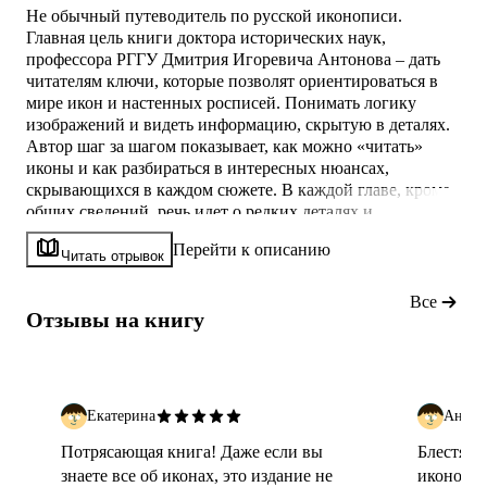
Не обычный путеводитель по русской иконописи.
Главная цель книги доктора исторических наук,
профессора РГГУ Дмитрия Игоревича Антонова – дать
читателям ключи, которые позволят ориентироваться в
мире икон и настенных росписей. Понимать логику
изображений и видеть информацию, скрытую в деталях.
Автор шаг за шагом показывает, как можно «читать»
иконы и как разбираться в интересных нюансах,
скрывающихся в каждом сюжете. В каждой главе, кроме
общих сведений, речь идет о редких деталях и
интересных фактах, связанных с русскими иконами.
Перейти к описанию
Книга напечатана на матовой мелованной бумаге,
Читать отрывок
цветные форзацы, обложка с тиснением фольгой под
пленку.
Все
Отзывы на книгу
Екатерина
Антон
Потрясающая книга! Даже если вы
Блестяще
знаете все об иконах, это издание не
иконогра