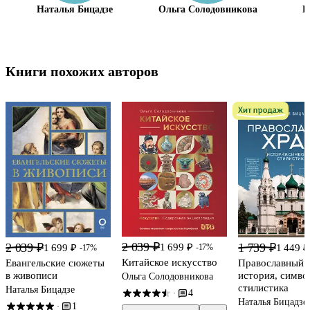
Наталья Бицадзе
Ольга Солодовникова
Н
Книги похожих авторов
2 039 ₽
2 039 ₽
1 739 ₽
1 699 ₽
-17%
1 699 ₽
1 449 ₽
-17%
Китайское искусство
Евангельские сюжеты
Православный х
в живописи
история, симво
Ольга Солодовникова
стилистика
Наталья Бицадзе
4
·
Наталья Бицадзе
1
·