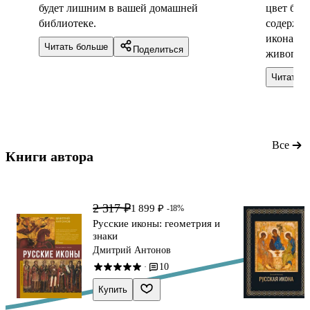
будет лишним в вашей домашней
цвет бор
библиотеке.
содержат
иконах? 
Читать больше
Поделиться
живописи
и демони
Читать 
изобража
ангелы? 
вопросы 
подарочн
бумага, к
Все
Книги автора 
множеств
2 317 ₽
1 899 ₽
-18%
Русские иконы: геометрия и
знаки
Дмитрий Антонов
10
·
Купить