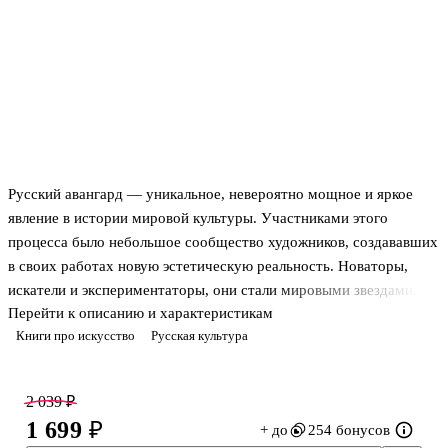
Русский авангард — уникальное, невероятно мощное и яркое
явление в истории мировой культуры. Участниками этого
процесса было небольшое сообщество художников, создававших
в своих работах новую эстетическую реальность. Новаторы,
искатели и экспериментаторы, они стали мировыми звездами,
Перейти к описанию и характеристикам
оставившими неоспоримый след в истории искусства. Среди них
Книги про искусство
Русская культура
Казимир Малевич, Михаил Ларионов, Наталья Гончарова,
Василий Кандинский, Владимир Татлин, Эль Лисицкий.
С чего началось новое течение авангард и какое отношение к
2 039 ₽
этому имели импрессионисты? Что такое Инхук и ГАХН? Как
1 699 ₽
+ до
254 бонусов
появилась знаменитая цветопись О. Розановой? Почему знаковая