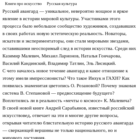
Книги про искусство
Русская культура
Русский авангард — уникальное, невероятно мощное и яркое
явление в истории мировой культуры. Участниками этого
процесса было небольшое сообщество художников, создававших
в своих работах новую эстетическую реальность. Новаторы,
искатели и экспериментаторы, они стали мировыми звездами,
оставившими неоспоримый след в истории искусства. Среди них
Казимир Малевич, Михаил Ларионов, Наталья Гончарова,
Василий Кандинский, Владимир Татлин, Эль Лисицкий.
С чего началось новое течение авангард и какое отношение к
этому имели импрессионисты? Что такое Инхук и ГАХН? Как
появилась знаменитая цветопись О. Розановой? Почему знаковая
система В. Степановой — предвосхищение будущего?
Воплотились ли в реальность «мечты о космосе» К. Малевича?
В своей новой книге Андрей Сарабьянов, известный российский
искусствовед, отвечает на эти и многие другие вопросы,
открывая читателю блистательную историю русского авангарда
— сверкающей вершины не только национального, но и
мирового достояния.