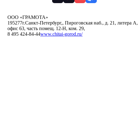
ООО «ГРАМОТА»
195277
г.Санкт-Петербург,
,
Пироговская наб., д. 21, литера А,
офис 63, часть помещ. 12-Н, ком. 29
,
8 495 424-84-44
www.chitai-gorod.ru/