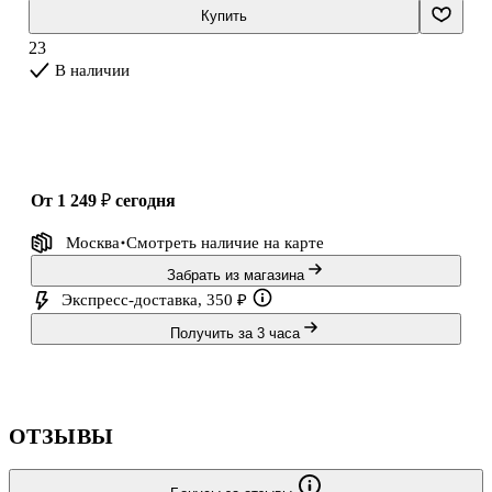
система В. Степановой — предвосхищение будущего?
Купить
Воплотились ли в реальн
23
В наличии
от 1 249 ₽
сегодня
Москва
Смотреть наличие
на карте
Забрать из магазина
Экспресс-доставка, 350 ₽
Получить за 3 часа
ОТЗЫВЫ