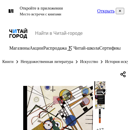
Откройте в приложении
Открыть
Место встречи с книгами
Магазины
Акции
Распродажа
Читай-школа
Сертификаты
П
Книги
Нехудожественная литература
Искусство
История иску
+17