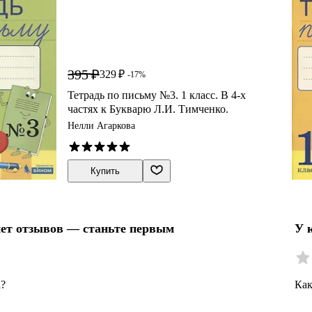
395 ₽
329 ₽
-17%
Тетрадь по письму №3. 1 класс. В 4-х
частях к Букварю Л.И. Тимченко.
Нелли Агаркова
Купить
нет отзывов — станьте первым
У 
а?
Как