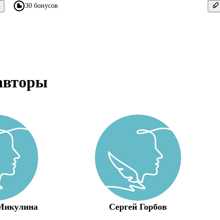
30 бонусов
в
авторы
Микулина
Сергей Горбов