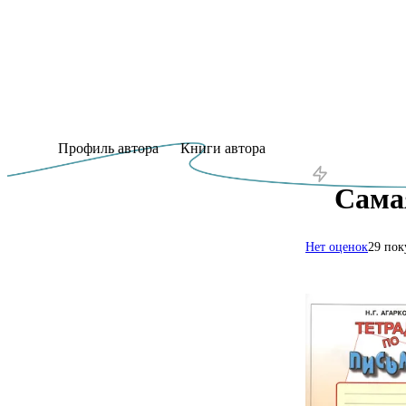
Профиль автора
Книги автора
Сама
Нет оценок
29 пок