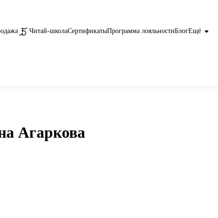
родажа
Читай-школа
Сертификаты
Программа лояльности
Блог
Ещё
на Агаркова