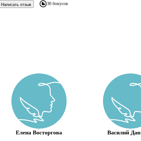
30 бонусов
Написать отзыв
Елена Восторгова
Василий Да