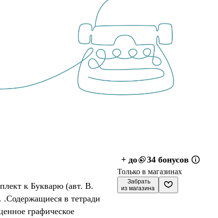
+ до
34 бонусов
Только в магазинах
 Забрать

плект к Букварю (авт. В.
из магазина
 . .Содержащиеся в тетради
ценное графическое