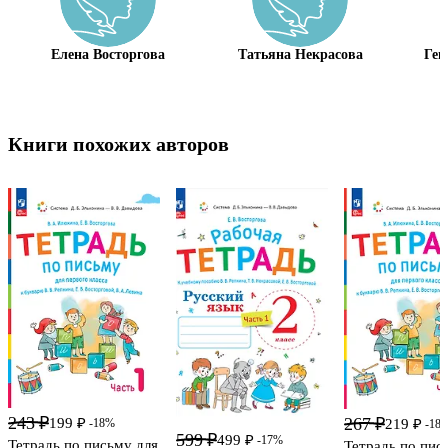
Елена Восторгова
Татьяна Некрасова
Ген
Книги похожих авторов
243 ₽
267 ₽
199 ₽
-18%
219 ₽
-18
599 ₽
499 ₽
-17%
Тетрадь по письму для
Тетрадь по пис