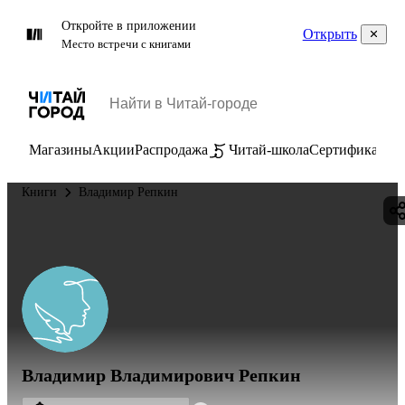
Откройте в приложении
Открыть
Место встречи с книгами
Магазины
Акции
Распродажа
Читай-школа
Сертификаты
П
Книги
Владимир Репкин
Владимир Владимирович Репкин