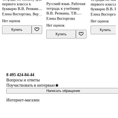
Русский язык. Рабочая
первого класса к
первого класса 
тетрадь к учебнику
букварю В.В. Репкина,
букварю В.В. Р
В.В. Репкина, Т.В.
Е.В. Восторговой,
Е.В. Восторгов
Елена Восторгова, Вера
Елена Восторгов
Некрасовой, Е.В.
В.А. Левина. В 4
Илюхина
В.А. Левина. В 
Илюхина
Елена Восторгова
Нет оценок
Нет оценок
Восторговой
частях. Часть 1
частях. Часть 2
Нет оценок
Восторгова Е.В. 2
Купить
Купить
класс. В 2 ч. Часть 1
Купить
8 495 424-84-44
Вопросы и ответы
Поучаствовать в интервью
Написать обращение
Интернет-магазин