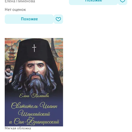
изложении для детей Елены
Похожее
Елена Пименова
Пименовой
Нет оценок
Похожее
Мягкая обложка