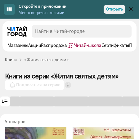
Откройте в приложении
Открыть
Место встречи с книгами
Магазины
Акции
Распродажа
Читай-школа
Сертификаты
Прог
Книги
«Жития святых детям»
Книги из серии «Жития святых детям»
Подписаться на серию
5 товаров