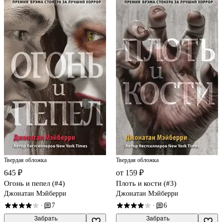
Твердая обложка
Твердая обложка
645 ₽
от 159 ₽
Огонь и пепел (#4)
Плоть и кости (#3)
Джонатан Мэйберри
Джонатан Мэйберри
7
6
·
·
 Забрать

 Забрать
