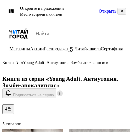
Откройте в приложении
Открыть
Место встречи с книгами
Магазины
Акции
Распродажа
Читай-школа
Сертификаты
П
Книги
«Young Adult. Антиутопия. Зомби-апокалипсис»
Книги из серии «Young Adult. Антиутопия.
Зомби-апокалипсис»
Подписаться на серию
5 товаров