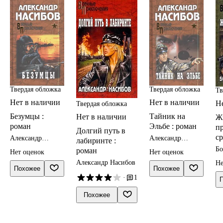
Твердая обложка
Твердая обложка
Тв
Нет в наличии
Нет в наличии
Н
Твердая обложка
Безумцы :
Тайник на
Нет в наличии
Ж
роман
Эльбе : роман
п
Долгий путь в
ср
Александр
Александр
лабиринте :
Насибов
Насибов
р
Бо
роман
Нет оценок
Нет оценок
С
Александр Насибов
Не
Похожее
Похожее
·
1
Похожее