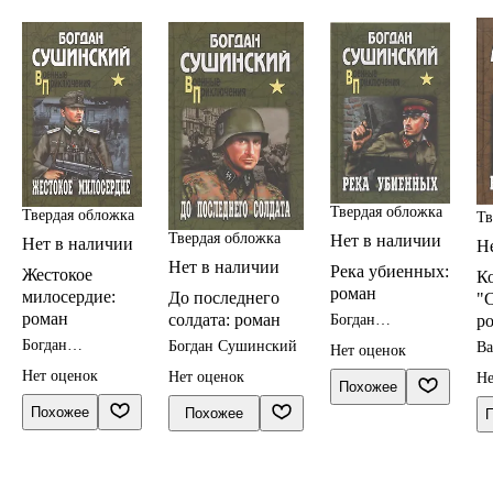
Твердая обложка
Твердая обложка
Тв
Твердая обложка
Нет в наличии
Нет в наличии
Н
Нет в наличии
Река убиенных:
Жестокое
К
роман
милосердие:
До последнего
"С
роман
солдата: роман
Богдан
р
Сушинский
Богдан
Богдан Сушинский
Ва
Нет оценок
Сушинский
Ар
Нет оценок
Нет оценок
Не
Похожее
Похожее
Похожее