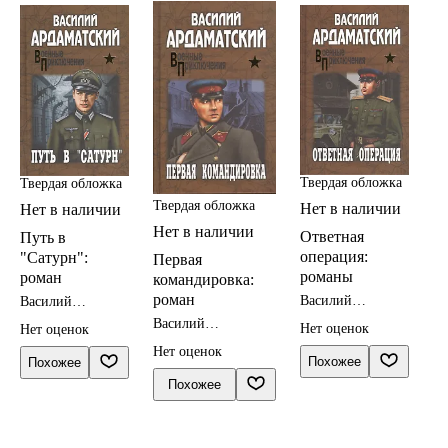
Твердая обложка
Твердая обложка
Твердая обложка
Нет в наличии
Нет в наличии
Нет в наличии
Ответная
Путь в
операция:
"Сатурн":
Первая
романы
роман
командировка:
роман
Василий
Василий
Ардаматский
Ардаматский
Василий
Нет оценок
Нет оценок
Ардаматский
Нет оценок
Похожее
Похожее
Похожее