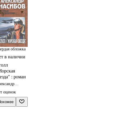
ердая обложка
ет в наличии
толл
Морская
езда" : роман
ександр
сибов
т оценок
Похожее