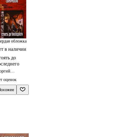
ердая обложка
ет в наличии
оять до
оследнего
оргий
иридов
т оценок
Похожее