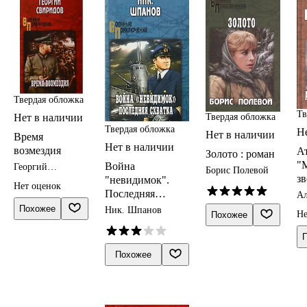
Твердая обложка
Тв
Твердая обложка
Нет в наличии
Твердая обложка
Н
Нет в наличии
Время
Нет в наличии
возмездия
А
Золото : роман
"
Война
Георгий
Борис Полевой
Свиридов
зв
"невидимок".
Нет оценок
Последняя
Ал
На
схватка
Похожее
Ник. Шпанов
Не
Похожее
Похожее