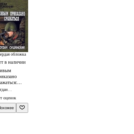
ердая обложка
ет в наличии
ивым
риказано
ажаться:
оман
гдан
ушинский
т оценок
Похожее