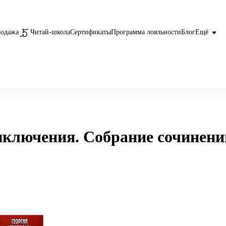
родажа
Читай-школа
Сертификаты
Программа лояльности
Блог
Ещё
иключения. Собрание сочинени