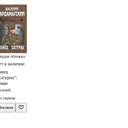
ердая обложка
ет в наличии
онец
атурна":
оман
силий
даматский
т оценок
Похожее