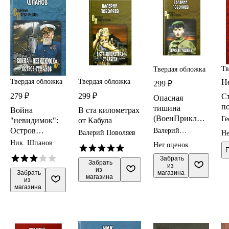
Тв
Твердая обложка
Твердая обложка
Твердая обложка
Н
299 ₽
279 ₽
299 ₽
Ст
Опасная
п
тишина
Война
В ста километрах
(ВоенПриклСо
Ге
"невидимок":
от Кабула
Св
брСоч)
Остров
Валерий
Валерий Поволяев
Не
Поволяев
Поволяев
Туманов
Ник. Шпанов
Нет оценок
 Забрать

 Забрать

из 
из 
магазина
 Забрать

магазина
из 
магазина