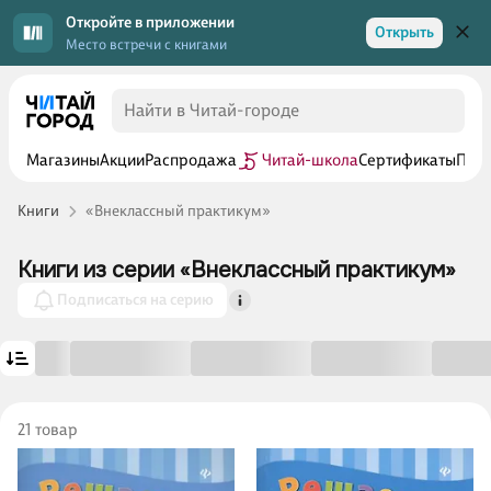
Откройте в приложении
Открыть
Место встречи с книгами
Магазины
Акции
Распродажа
Читай-школа
Сертификаты
Прог
Книги
«Внеклассный практикум»
Книги из серии «Внеклассный практикум»
Подписаться на серию
21 товар