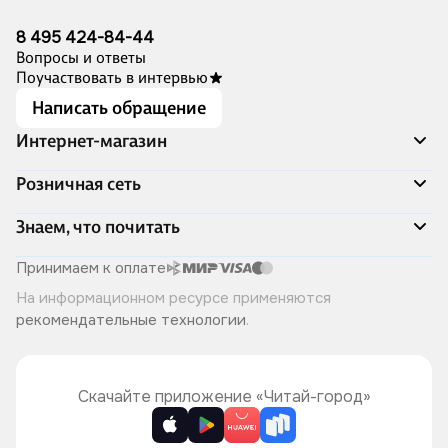
8 495 424-84-44
Вопросы и ответы
Поучаствовать в интервью
Написать обращение
Интернет-магазин
Акции
Розничная сеть
Распродажа
Доставка и оплата
Адреса магазинов
Знаем, что почитать
Программа лояльности
Книжный Дозор
Подарочные сертификаты
О компании
Скоро в продаже
Принимаем к оплате
Правила продажи
Читай-город для бизнеса
Эксклюзивные новинки
На информационном ресурсе применяются
Политика конфиденциальности
Хотите у нас работать?
Лучшие из лучших
рекомендательные технологии
.
Читай-журнал
Книжные циклы
Что ещё почитать?
Скачайте приложение «Читай-город»