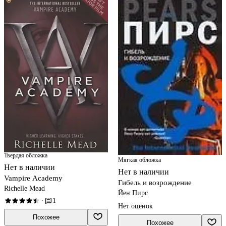
Твердая обложка
Мягкая обложка
Нет в наличии
Нет в наличии
Vampire Academy
Гибель и возрождение
Richelle Mead
Йен Пирс
1
·
Нет оценок
Похожее
Похожее