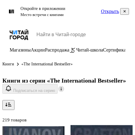
Откройте в приложении
Открыть
Место встречи с книгами
Магазины
Акции
Распродажа
Читай-школа
Сертификаты
П
Книги
«The International Bestseller»
Книги из серии «The International Bestseller»
Подписаться на серию
219 товаров