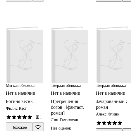
Мягкая обложка
Твердая обложка
Твердая обложка
Нет в наличии
Нет в наличии
Нет в наличии
Богиня весны
Прегрешения
Зачарованный :
богов : [фантаст.
роман
Филис Каст
роман]
Алекс Флинн
·
1
Лин Гамильтон,
Лорел Кей
Похожее
Нет оценок
Гамильтон