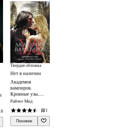
Твердая обложка
Нет в наличии
Академия
вампиров.
Кровные узы.
а
Книга 6.
Райчел Мид
Рубиновое кольцо
·
1
18
Похожее