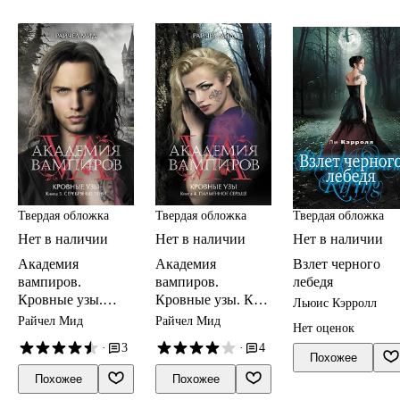
Твердая обложка
Твердая обложка
Твердая обложка
Нет в наличии
Нет в наличии
Нет в наличии
Академия
Академия
Взлет черного
вампиров.
вампиров.
лебедя
Кровные узы.
Кровные узы. Кн.
Льюис Кэрролл
Книга 5.
4. Пламенное
Райчел Мид
Райчел Мид
Нет оценок
Серебряные тени
сердце : роман
·
3
·
4
Похожее
Похожее
Похожее