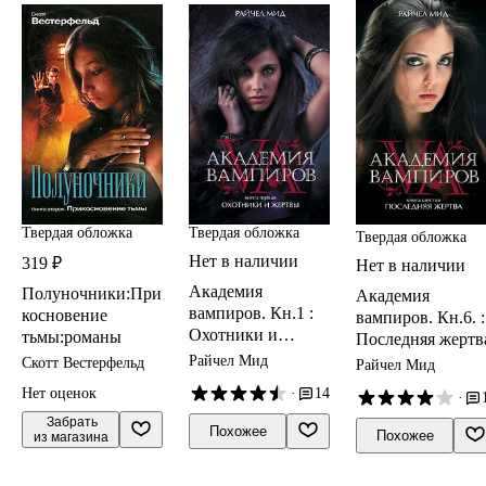
Твердая обложка
Твердая обложка
Твердая обложка
Нет в наличии
319 ₽
Нет в наличии
Академия
Полуночники:При
Академия
вампиров. Кн.1 :
косновение
вампиров. Кн.6. :
Охотники и
тьмы:романы
Последняя жертв
жертвы : роман
Райчел Мид
Скотт Вестерфельд
Райчел Мид
Нет оценок
·
14
·
 Забрать

Похожее
Похожее
из магазина