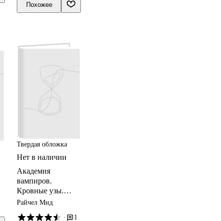
Похожее
Твердая обложка
Нет в наличии
Академия
вампиров.
Кровные узы.
Кн.1. Принцесса
Райчел Мид
по крови
·
1