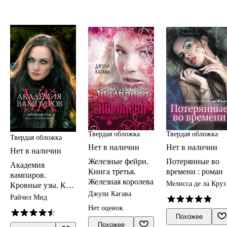
Твердая обложка
Твердая обложка
Твердая обложка
Нет в наличии
Нет в наличии
Нет в наличии
Железные фейри.
Потерянные во
Академия
Книга третья.
времени : роман
вампиров.
Железная королева
Мелисса де ла Круз
Кровные узы. Кн.
Джули Кагава
2. Золотая лилия :
Райчел Мид
роман
Нет оценок
Похожее
Похожее