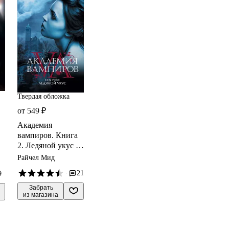
Твердая обложка
от 549 ₽
Академия
вампиров. Книга
2. Ледяной укус :
роман
Райчел Мид
·
21
9
 Забрать

из магазина