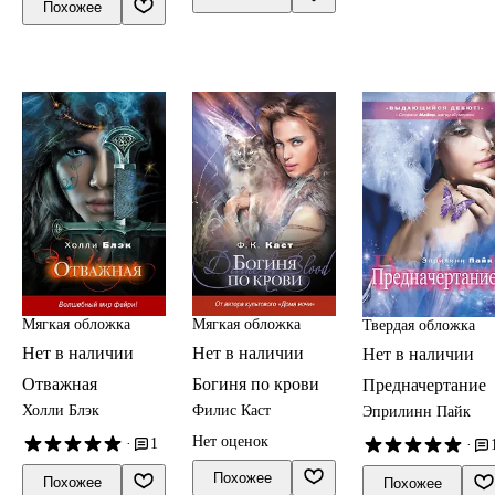
Похожее
Мягкая обложка
Мягкая обложка
Твердая обложка
Нет в наличии
Нет в наличии
Нет в наличии
Отважная
Богиня по крови
Предначертание
Холли Блэк
Филис Каст
Эприлинн Пайк
Нет оценок
·
1
·
Похожее
Похожее
Похожее