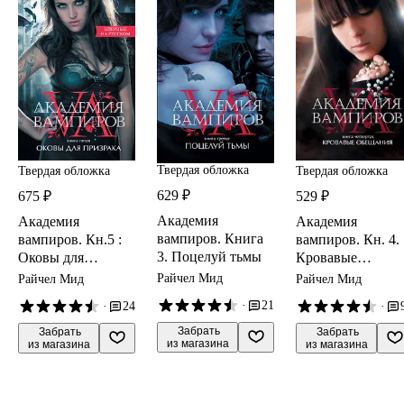
Твердая обложка
Твердая обложка
Твердая обложка
629 ₽
675 ₽
529 ₽
Академия
Академия
Академия
вампиров. Книга
вампиров. Кн.5 :
вампиров. Кн. 4.
3. Поцелуй тьмы
Оковы для
Кровавые
призрака
обещания
Райчел Мид
Райчел Мид
Райчел Мид
·
21
·
24
·
 Забрать

 Забрать

 Забрать

из магазина
из магазина
из магазина