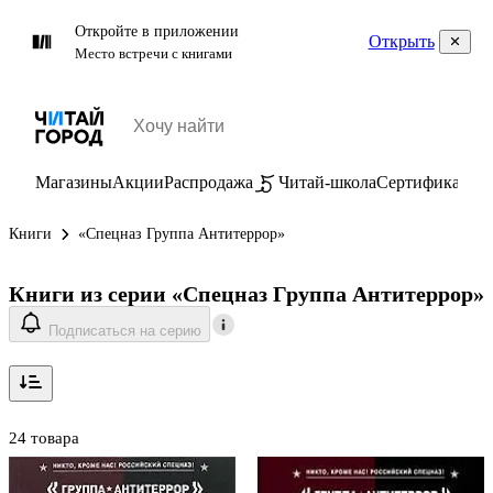
Откройте в приложении
Открыть
Место встречи с книгами
Магазины
Акции
Распродажа
Читай-школа
Сертификаты
П
Книги
«Спецназ Группа Антитеррор»
Книги из серии «Спецназ Группа Антитеррор»
Подписаться на серию
24 товара