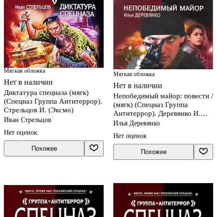
Мягкая обложка
Мягкая обложка
Нет в наличии
Нет в наличии
Диктатура спецназа (мягк)
Непобедимый майор: повести /
(Спецназ Группа Антитеррор).
(мягк) (Спецназ Группа
Стрельцов И. (Эксмо)
Антитеррор). Деревянко И.
Иван Стрельцов
(Эксмо)
Илья Деревянко
Нет оценок
Нет оценок
Похожее
Похожее