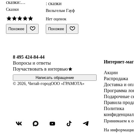
сказки:
: сказки
сборник
Сказки
Вильгельм Гауф
Нет оценок
Похожее
Похожее
8 495 424-84-44
Интернет-маг
Вопросы и ответы
Поучаствовать в интервью
Акции
Написать обращение
Распродажа
© 2026, Читай-город
ООО «ГРАМОТА»
Доставка и оп
Программа ло
Подарочные с
Правила прод
Политика
конфиденциал
Принимаем к о
На информаци