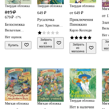
Твердая обложка
Твердая обложка
Твердая обложка
Мягк
815 ₽
649 ₽
от 649 ₽
от 1
679 ₽
-17%
Русалочка
Приключения
Зла
Белоснежка
Пиноккио
Ганс Христиан
Виль
Андерсен
Вильгельм
Карло Коллоди
Грим
Гримм, Якоб
Нет 
Гри
Нет оценок
Гримм
 Забрать

 За
из 
 Забрать

Купить
магазина
из 
маг
магазина
Твердая обложка
Мягкая обложка
Мягкая обложка
Мягк
Нет в наличии