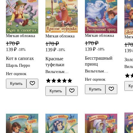
Мягкая обложка
Мягкая обложка
Мягкая обложка
Мягк
170 ₽
170 ₽
170 ₽
170
139 ₽
139 ₽
139 ₽
-18%
-18%
-18%
139 
Бесстрашный
Кот в сапогах
Красные
Зол
принц
туфельки
Шарль Перро
Виль
Вильгельм
Грим
Вильгельм
Нет оценок
Гримм, Якоб
Гри
Гримм, Якоб
Нет оценок
Гримм
Гримм
Купить
Ку
Купить
Купить