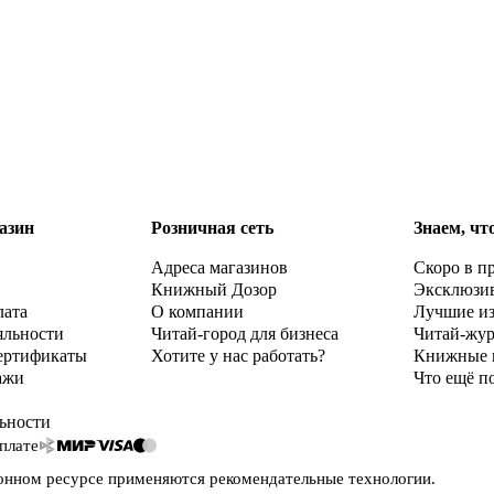
азин
Розничная сеть
Знаем, чт
Адреса магазинов
Скоро в п
Книжный Дозор
Эксклюзи
лата
О компании
Лучшие и
яльности
Читай-город для бизнеса
Читай-жу
ертификаты
Хотите у нас работать?
Книжные 
ажи
Что ещё п
ьности
плате
онном ресурсе применяются
рекомендательные технологии
.