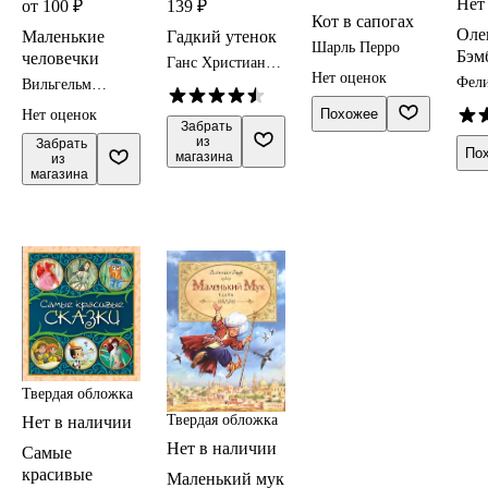
Нет
от 100 ₽
139 ₽
Кот в сапогах
Оле
Маленькие
Гадкий утенок
Шарль Перро
Бэм
человечки
Ганс Христиан
Нет оценок
Андерсен
Фели
Вильгельм
Гримм, Якоб
Похожее
Нет оценок
Гримм
 Забрать

из 
 Забрать

По
магазина
из 
магазина
Твердая обложка
Твердая обложка
Нет в наличии
Нет в наличии
Самые
красивые
Маленький мук