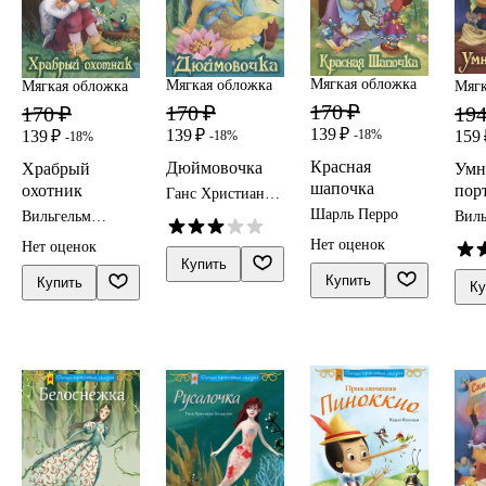
Мягкая обложка
Мягкая обложка
Мягкая обложка
Мягк
170 ₽
170 ₽
170 ₽
194
139 ₽
139 ₽
139 ₽
159 
-18%
-18%
-18%
Красная
Дюймовочка
Храбрый
Ум
шапочка
охотник
пор
Ганс Христиан
Андерсен
Шарль Перро
Вильгельм
Виль
Гримм, Якоб
Грим
Нет оценок
Нет оценок
Гримм
Гри
Купить
Купить
Купить
Ку