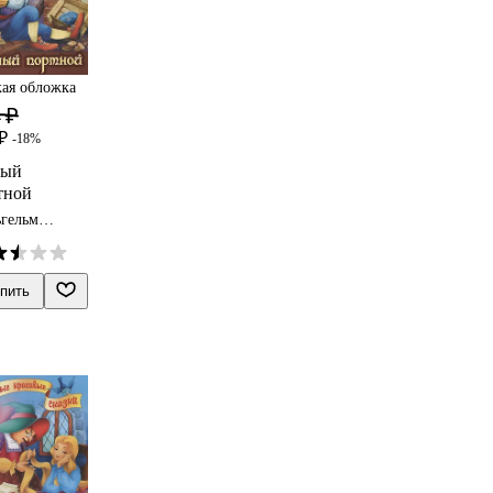
ая обложка
 ₽
₽
-18%
ный
тной
гельм
м, Якоб
мм
пить