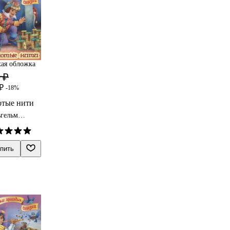
ая обложка
 ₽
₽
-18%
отые нити
гельм
м, Якоб
мм
пить