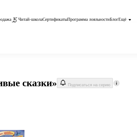
родажа
Читай-школа
Сертификаты
Программа лояльности
Блог
Ещё
ивые сказки»
Подписаться на серию