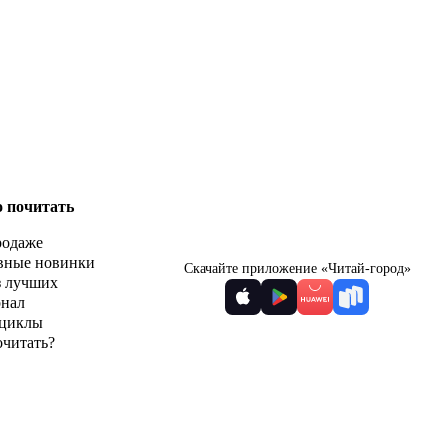
о почитать
родаже
вные новинки
Скачайте приложение «Читай-город»
з лучших
рнал
циклы
очитать?