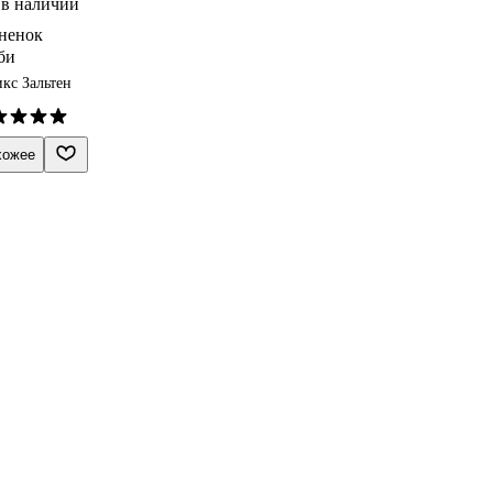
 в наличии
ненок
би
кс Зальтен
хожее