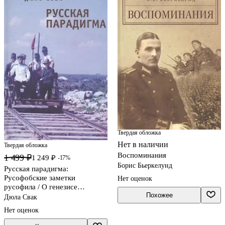
Твердая обложка
Нет в наличии
Твердая обложка
Воспоминания
1 499 ₽
1 249 ₽
-17%
Борис Бьеркелунд
Русская парадигма:
Русофобские заметки
Нет оценок
русофила / О генезисе
Похожее
русофобии
Дюла Свак
Нет оценок