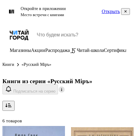
Откройте в приложении
Открыть
Место встречи с книгами
Магазины
Акции
Распродажа
Читай-школа
Сертификаты
П
Книги
«Русский Мiръ»
Книги из серии «Русский Мiръ»
Подписаться на серию
6 товаров