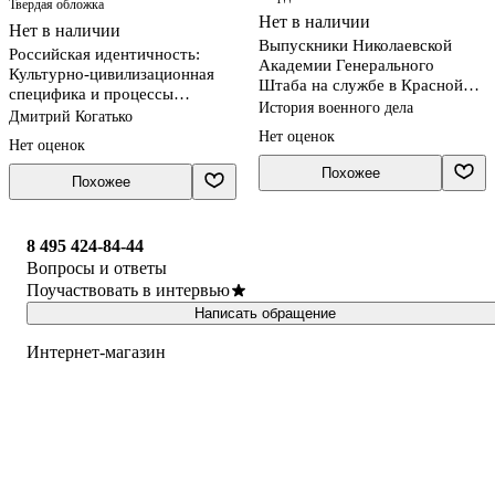
Твердая обложка
Нет в наличии
Нет в наличии
Выпускники Николаевской
Российская идентичность:
Академии Генерального
Культурно-цивилизационная
Штаба на службе в Красной
специфика и процессы
Армии
История военного дела
трансформации
Дмитрий Когатько
Нет оценок
Нет оценок
Похожее
Похожее
8 495 424-84-44
Вопросы и ответы
Поучаствовать в интервью
Написать обращение
Интернет-магазин