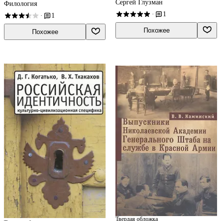
Сергей Глузман
Филология
1
·
1
·
Похожее
Похожее
Твердая обложка