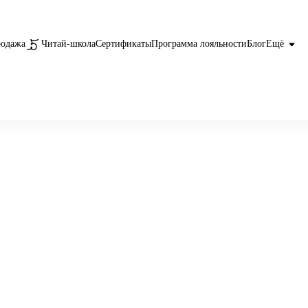
родажа
Читай-школа
Сертификаты
Программа лояльности
Блог
Ещё