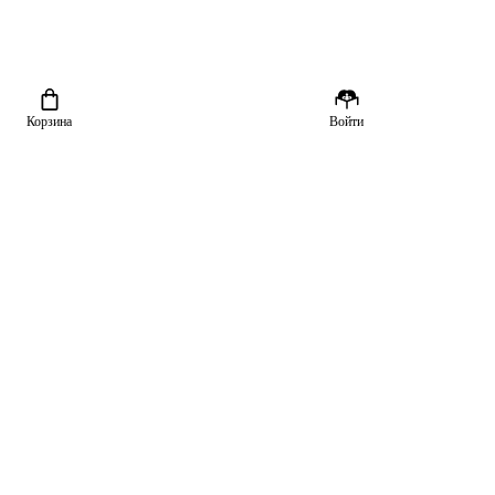
Корзина
Войти
о почитать
родаже
вные новинки
Скачайте приложение «Читай-город»
з лучших
рнал
циклы
очитать?