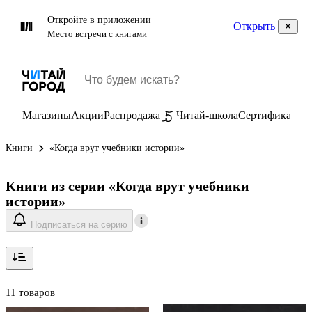
Откройте в приложении
Открыть
Место встречи с книгами
Магазины
Акции
Распродажа
Читай-школа
Сертификаты
П
Книги
«Когда врут учебники истории»
Книги из серии «Когда врут учебники
истории»
Подписаться на серию
11 товаров