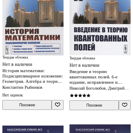
Твердая обложка
Твердая обложка
Нет в наличии
Нет в наличии
История математики:
Введение в теорию
Подисциплинарное изложение:
квантованных полей. 6-е
Геометрия. Алгебра и теория
издание, исправленное и
чисел. Математический
дополненное
Константин Рыбников
Николай Боголюбов, Дмитрий
анализ. Теория вероятностей и
Ширков
Нет оценок
математическая статист
Похожее
Похожее