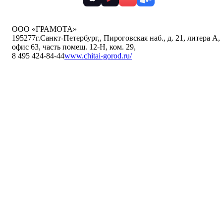
ООО «ГРАМОТА»
195277
г.Санкт-Петербург,
,
Пироговская наб., д. 21, литера А,
офис 63, часть помещ. 12-Н, ком. 29
,
8 495 424-84-44
www.chitai-gorod.ru/