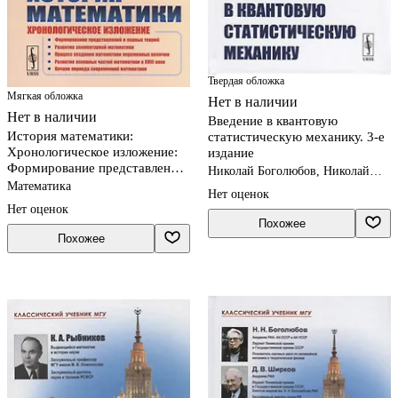
Твердая обложка
Мягкая обложка
Нет в наличии
Нет в наличии
Введение в квантовую
История математики:
статистическую механику. 3-е
Хронологическое изложение:
издание
Формирование представлений
Николай Боголюбов, Николай
и первых теорий. Развитие
Боголюбов (мл.)
Математика
Нет оценок
Нет оценок
Похожее
Похожее