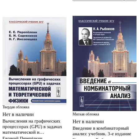
Твердая обложка
Нет в наличии
Мягкая обложка
Вычисления на графических
Нет в наличии
процессорах (GPU) в задачах
Введение в комбинаторный
математической и
анализ: учебник. 3-е издание
теоретической физики / Изд.2,
Евгений Перепёлкин