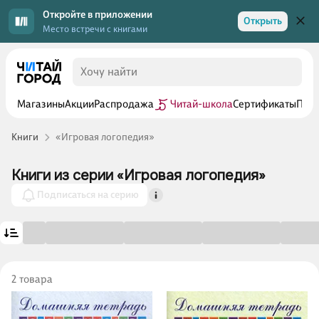
Откройте в приложении
Открыть
Место встречи с книгами
Магазины
Акции
Распродажа
Читай-школа
Сертификаты
Прог
Книги
«Игровая логопедия»
Книги из серии «Игровая логопедия»
Подписаться на серию
2 товара