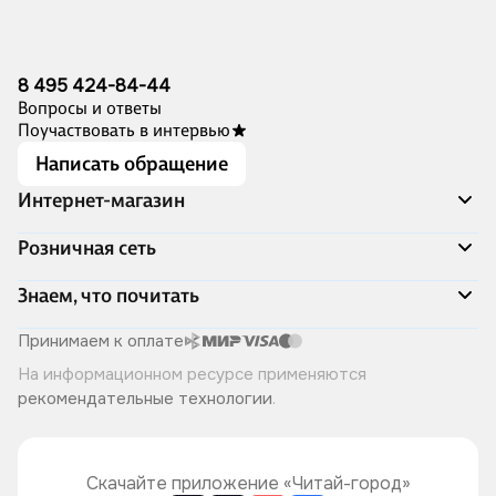
8 495 424-84-44
Вопросы и ответы
Поучаствовать в интервью
Написать обращение
Интернет-магазин
Акции
Розничная сеть
Распродажа
Доставка и оплата
Адреса магазинов
Знаем, что почитать
Программа лояльности
Книжный Дозор
Подарочные сертификаты
О компании
Скоро в продаже
Принимаем к оплате
Правила продажи
Читай-город для бизнеса
Эксклюзивные новинки
На информационном ресурсе применяются
Политика конфиденциальности
Хотите у нас работать?
Лучшие из лучших
рекомендательные технологии
.
Читай-журнал
Книжные циклы
Что ещё почитать?
Скачайте приложение «Читай-город»