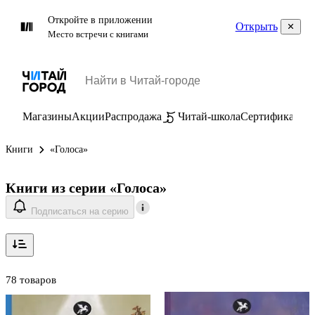
Откройте в приложении
Открыть
Место встречи с книгами
Магазины
Акции
Распродажа
Читай-школа
Сертификаты
П
Книги
«Голоса»
Книги из серии «Голоса»
Подписаться на серию
78 товаров