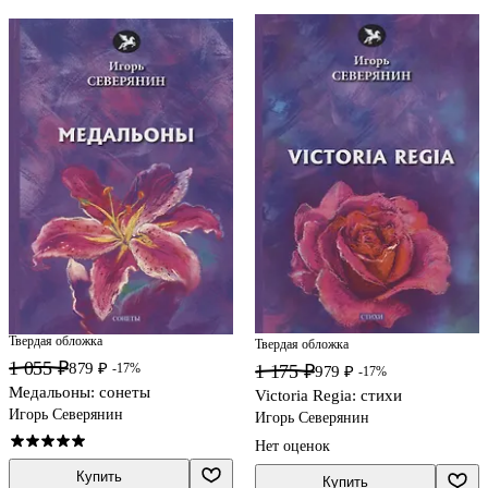
Твердая обложка
Твердая обложка
1 055 ₽
879 ₽
1 175 ₽
-17%
979 ₽
-17%
Медальоны: сонеты
Victoria Regia: стихи
Игорь Северянин
Игорь Северянин
Нет оценок
Купить
Купить