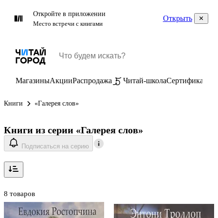
Откройте в приложении
Открыть
Место встречи с книгами
Магазины
Акции
Распродажа
Читай-школа
Сертификаты
П
Книги
«Галерея слов»
Книги из серии «Галерея слов»
Подписаться на серию
8 товаров