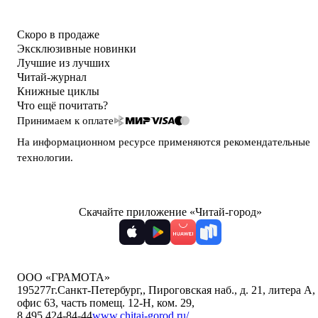
Скоро в продаже
Эксклюзивные новинки
Лучшие из лучших
Читай-журнал
Книжные циклы
Что ещё почитать?
Принимаем к оплате
На информационном ресурсе применяются
рекомендательные
технологии
.
Скачайте приложение «Читай-город»
ООО «ГРАМОТА»
195277
г.Санкт-Петербург,
,
Пироговская наб., д. 21, литера А,
офис 63, часть помещ. 12-Н, ком. 29
,
8 495 424-84-44
www.chitai-gorod.ru/