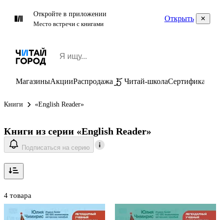
Откройте в приложении
Открыть
Место встречи с книгами
Магазины
Акции
Распродажа
Читай-школа
Сертификаты
П
Книги
«English Reader»
Книги из серии «English Reader»
Подписаться на серию
4 товара