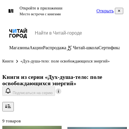
Откройте в приложении
Открыть
Место встречи с книгами
Магазины
Акции
Распродажа
Читай-школа
Сертификаты
П
Книги
«Дух-душа-тело: поле освобождающихся энергий»
Книги из серии «Дух-душа-тело: поле
освобождающихся энергий»
Подписаться на серию
9 товаров