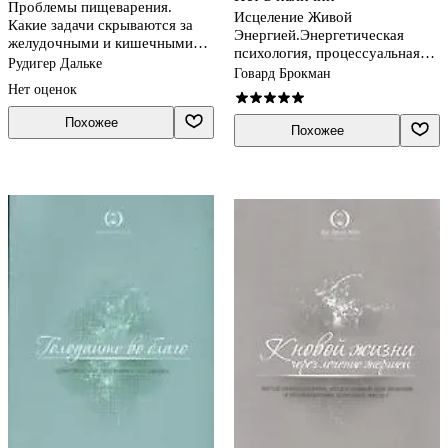
Проблемы пищеварения.
Исцеление Живой
Какие задачи скрываются за
Энергией.Энергетическая
желудочными и кишечными
психология, процессуальная
симптомами
Рудигер Дальке
работа и шаманские практики.
Говард Брокман
Книга 2
Нет оценок
Похожее
Похожее