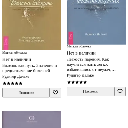
Мягкая обложка
Мягкая обложка
Нет в наличии
Нет в наличии
Легкость парения. Как
научиться жить легко,
Болезнь как путь. Значение и
избавившись от неудач,
предназначение болезней
проблем и болезней
Рудигер Дальке
Рудигер Дальке
Похожее
Похожее