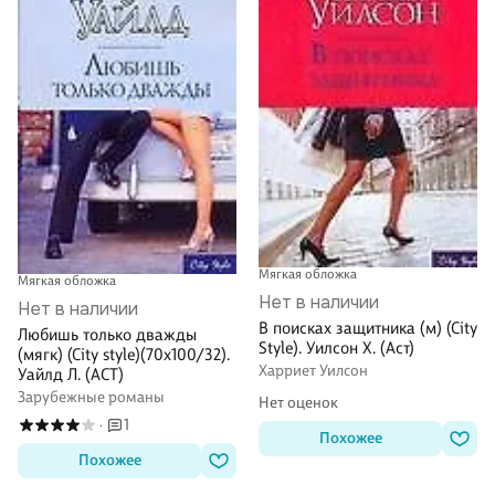
Мягкая обложка
Мягкая обложка
Нет в наличии
Нет в наличии
В поисках защитника (м) (City
Любишь только дважды
Style). Уилсон Х. (Аст)
(мягк) (City style)(70х100/32).
Харриет Уилсон
Уайлд Л. (АСТ)
Зарубежные романы
Нет оценок
1
·
Похожее
Похожее