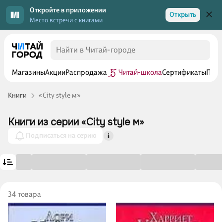
Откройте в приложении
Открыть
Место встречи с книгами
Магазины
Акции
Распродажа
Читай-школа
Сертификаты
Прог
Книги
«City style м»
Книги из серии «City style м»
Подписаться на серию
34 товара