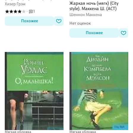
Жаркая ночь (мягк) (City
Хизер Грэм
style). Маккена Ш. (АСТ)
1
·
Шеннон Маккена
Похожее
Нет оценок
Похожее
Мягкая обложка
Мягкая обложка