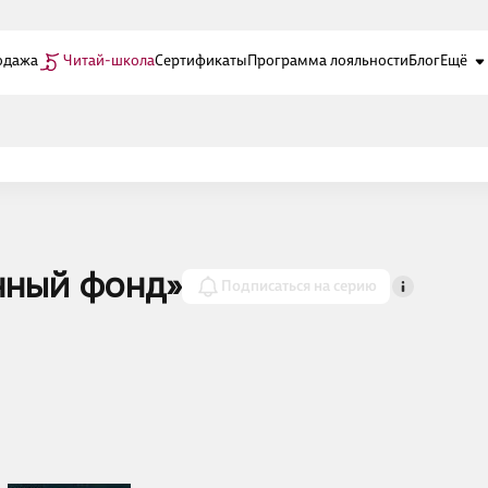
одажа
Читай-школа
Сертификаты
Программа лояльности
Блог
Ещё
нный фонд»
Подписаться на серию