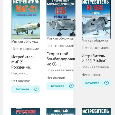
Мягкая обложка
Мягкая обложка
Мягкая обложка
Нет в наличии
Нет в наличии
Нет в наличии
Скоростной
Истребитель
Истребитель
бомбардировщ
И-153 "Чайка"
МиГ-21:
ик СБ :
Рождение
Военная техника
Развитие
Военная техника
легенды
Николай
Нет оценок
Якубович
Нет оценок
Нет оценок
Похожее
Похожее
Похожее