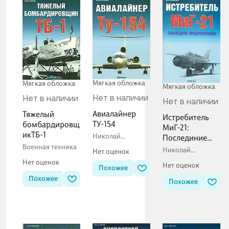
Мягкая обложка
Мягкая обложка
Мягкая обложка
Нет в наличии
Нет в наличии
Нет в наличии
Авиалайнер
Тяжелый
Истребитель
ТУ-154
бомбардировщ
МиГ-21:
икТБ-1
Николай
Послединие
Якубович
Военная техника
модификации
Николай
Нет оценок
Якубович
Нет оценок
Нет оценок
Похожее
Похожее
Похожее