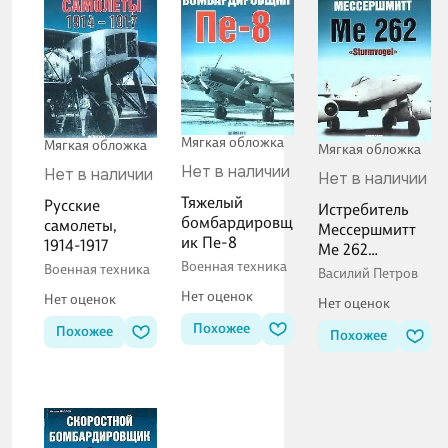
Мягкая обложка
Мягкая обложка
Мягкая обложка
Нет в наличии
Нет в наличии
Нет в наличии
Тяжелый
Русские
Истребитель
бомбардировщ
самолеты,
Мессершмитт
ик Пе-8
1914-1917
Me 262
Военная техника
"Sturmvogel"
Военная техника
Василий Петров
Нет оценок
Нет оценок
Нет оценок
Похожее
Похожее
Похожее