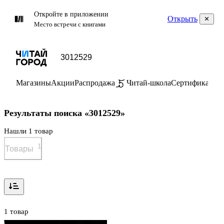
Откройте в приложении
Открыть
Место встречи с книгами
Магазины
Акции
Распродажа
Читай-школа
Сертификаты
П
Результаты поиска «3012529»
Нашли 1 товар
1
Товары
1 товар