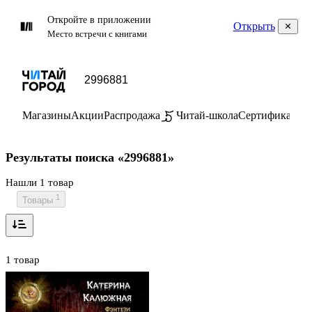
Откройте в приложении
Открыть
Место встречи с книгами
Магазины
Акции
Распродажа
Читай-школа
Сертификаты
П
Результаты поиска «2996881»
Нашли 1 товар
1
Товары
1 товар