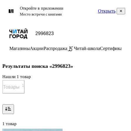
Откройте в приложении
Открыть
Место встречи с книгами
Магазины
Акции
Распродажа
Читай-школа
Сертификаты
П
Результаты поиска «2996823»
Нашли 1 товар
1
Товары
1 товар