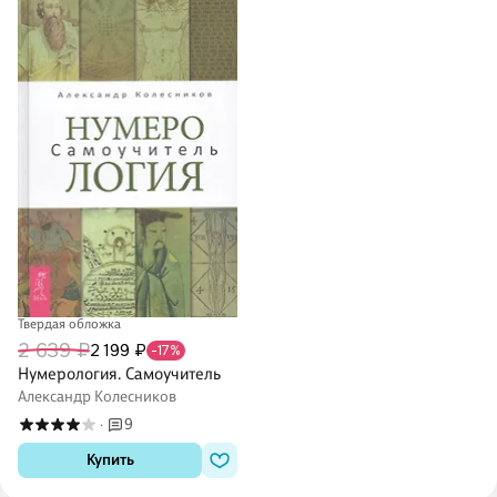
Твердая обложка
2 639 ₽
2 199 ₽
-17%
Нумерология. Самоучитель
Александр Колесников
9
·
Купить