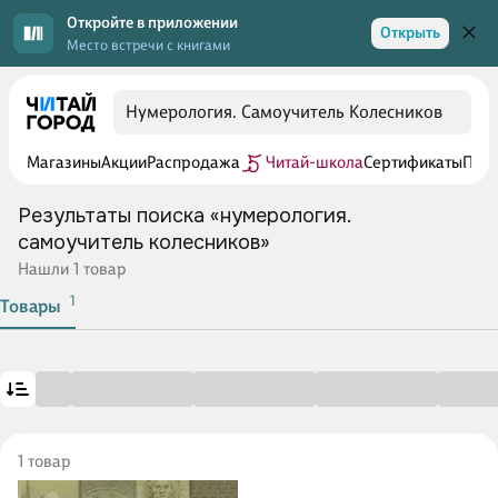
Откройте в приложении
Открыть
Место встречи с книгами
Магазины
Акции
Распродажа
Читай-школа
Сертификаты
Прог
Результаты поиска «нумерология.
самоучитель колесников»
Нашли 1 товар
1
Товары
1 товар