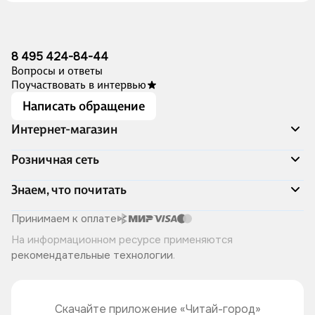
8 495 424-84-44
Вопросы и ответы
Поучаствовать в интервью
Написать обращение
Интернет-магазин
Акции
Розничная сеть
Распродажа
Доставка и оплата
Адреса магазинов
Знаем, что почитать
Программа лояльности
Книжный Дозор
Подарочные сертификаты
О компании
Скоро в продаже
Принимаем к оплате
Правила продажи
Читай-город для бизнеса
Эксклюзивные новинки
На информационном ресурсе применяются
Политика конфиденциальности
Хотите у нас работать?
Лучшие из лучших
рекомендательные технологии
.
Читай-журнал
Книжные циклы
Что ещё почитать?
Скачайте приложение «Читай-город»