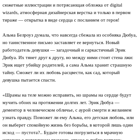
сюжетные иллюстрации и потрясающая обложка от digital
wizards, атмосферная дизайнерская верстка и только в первом
тираже — открытка в виде сердца с посланием от героя!
Альма Белроуз думала, что навсегда сбежала из особняка Дюбуа,
но таинственное письмо заставляет ее вернуться. Новый
работодатель девушки — загадочный и саркастичный Эрик
Дюбуа. Их тянет друг к другу, но между ними стоит стена лжи:
Эрик ищет убийцу родителей, а сама Альма хранит страшную
тайну. Сможет ли их любовь расцвести, как сад, который
девушка пытается спасти.
«Шрамы на теле можно исправить, но шрамы на сердце будут
мучить обоих на протяжении долгих лет. Эрик Дюбуа —
дементор в человеческом обличье, с аурой смерти и желанием
узнать правду. Поможет ли ему Альма, его детская любовь, или
он выберет спокойную жизнь без борьбы, в которой лишь один
исход — пустота?.. Будьте готовы погрузиться в мрачную
историю о потерянном времени, страхе и любви вопреки». —