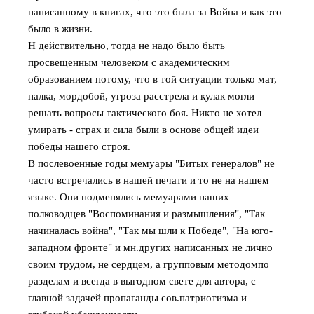
написанному в книгах, что это была за Война и как это
было в жизни.
Н действительно, тогда не надо было быть
просвещенным человеком с академическим
образованием потому, что в той ситуации только мат,
палка, мордобой, угроза расстрела и кулак могли
решать вопросы тактического боя. Никто не хотел
умирать - страх и сила были в основе общей идеи
победы нашего строя.
В послевоенные годы мемуары "Битых генералов" не
часто встречались в нашей печати и то не на нашем
языке. Они подменялись мемуарами наших
полководцев "Воспоминания и размышления", "Так
начиналась война", "Так мы шли к Победе", "На юго-
западном фронте" и мн.других написанных не лично
своим трудом, не сердцем, а групповым методомпо
разделам и всегда в выгодном свете для автора, с
главной задачей пропаганды сов.патриотизма и