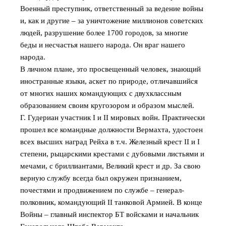
Военный преступник, ответственный за ведение войны
и, как и другие – за уничтожение миллионов советских
людей, разрушение более 1700 городов, за многие
беды и несчастья нашего народа. Он враг нашего
народа.
В личном плане, это просвещенный человек, знающий
иностранные языки, аскет по природе, отличавшийся
от многих наших командующих с двухклассным
образованием своим кругозором и образом мыслей.
Г. Гудериан участник I и II мировых войн. Практически
прошел все командные должности Вермахта, удостоен
всех высших наград Рейха в т.ч. Железный крест II и I
степени, рыцарскими крестами с дубовыми листьями и
мечами, с бриллиантами, Великий крест и др. За свою
верную службу всегда был окружен признанием,
почестями и продвижением по службе – генерал-
полковник, командующий II танковой Армией. В конце
Войны – главный инспектор БТ войсками и начальник