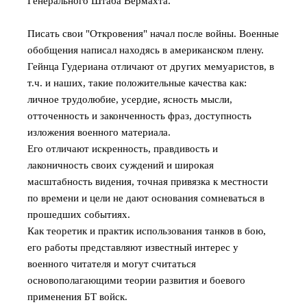
Генерального Штаба Вермахта.
Писать свои "Откровения" начал после войны. Военные
обобщения написал находясь в американском плену.
Гейнца Гудериана отличают от других мемуаристов, в
т.ч. и наших, такие положительные качества как:
личное трудолюбие, усердие, ясность мысли,
отточенность и законченность фраз, доступность
изложения военного материала.
Его отличают искренность, правдивость и
лаконичность своих суждений и широкая
масштабность видения, точная привязка к местности
по времени и цели не дают основания сомневаться в
прошедших событиях.
Как теоретик и практик использования танков в бою,
его работы представляют известный интерес у
военного читателя и могут считаться
основополагающими теории развития и боевого
применения БТ войск.