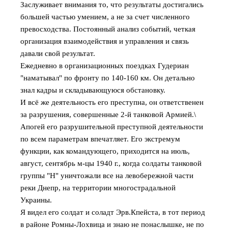
Заслуживает внимания то, что результаты достигались
большей частью умением, а не за счет численного
превосходства. Постоянный анализ событий, четкая
организация взаимодействия и управления и связь
давали свой результат.
Ежедневно в организационных поездках Гудериан
"наматывал" по фронту по 140-160 км. Он детально
знал кадры и складывающуюся обстановку.
И всё же деятельность его преступна, он ответственен
за разрушения, совершенные 2-й танковой Армией.\
Апогей его разрушительной преступной деятельности
по всем параметрам впечатляет. Его экстремум
функции, как командующего, приходится на июль,
август, сентябрь м-цы 1940 г., когда солдаты танковой
группы "Н" уничтожали все на левобережной части
реки Днепр, на территории многострадальной
Украины.
Я видел его солдат и соладт Эрв.Кпейста, в тот период
в районе Ромны-Лохвица и знаю не понаслышке, не по