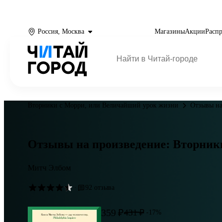
Россия, Москва
Магазины
Акции
Расп
Вторники с Морри, или Величайший урок жизни
Отзывы на
Отзывы на произведение: Вторник
Митч Элбом
·
92 отзыва
359 ₽
431 ₽
-17%