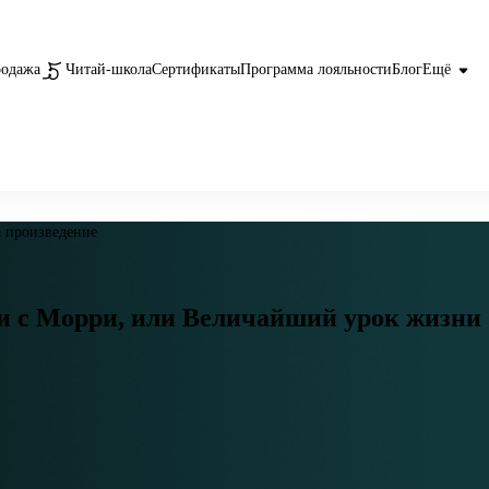
родажа
Читай-школа
Сертификаты
Программа лояльности
Блог
Ещё
 произведение
и с Морри, или Величайший урок жизни