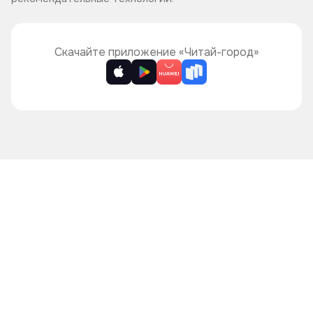
Читай-журнал
Книжные циклы
Что ещё почитать?
Скачайте приложение «Читай-город»