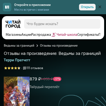
Откройте в приложении
Открыть
Место встречи с книгами
Магазины
Акции
Распродажа
Читай-школа
Сертификаты
Прог
Ведьмы за границей
Отзывы на произведение
Отзывы на произведение: Ведьмы за границей
Терри Пратчетт
111 отзывов
·
879 ₽
1 055 ₽
-17%
Твёрдый переплёт