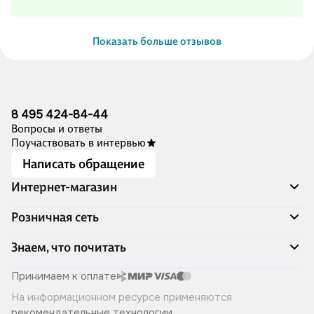
Показать больше отзывов
8 495 424-84-44
Вопросы и ответы
Поучаствовать в интервью
Написать обращение
Интернет-магазин
Акции
Розничная сеть
Распродажа
Доставка и оплата
Адреса магазинов
Знаем, что почитать
Программа лояльности
Книжный Дозор
Подарочные сертификаты
О компании
Скоро в продаже
Принимаем к оплате
Правила продажи
Читай-город для бизнеса
Эксклюзивные новинки
На информационном ресурсе применяются
Политика конфиденциальности
Хотите у нас работать?
Лучшие из лучших
рекомендательные технологии
.