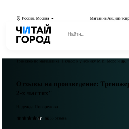
Россия, Москва
Магазины
Акции
Расп
Тренажер по математике. 1 класс: к учебнику М.И. Моро и др. "
Отзывы на произведение: Тренажер 
2-х частях"
Надежда Погорелова
·
33 отзыва