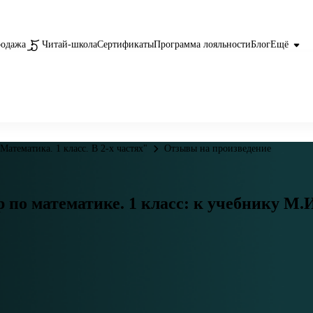
родажа
Читай-школа
Сертификаты
Программа лояльности
Блог
Ещё
Математика. 1 класс. В 2-х частях"
Отзывы на произведение
по математике. 1 класс: к учебнику М.И