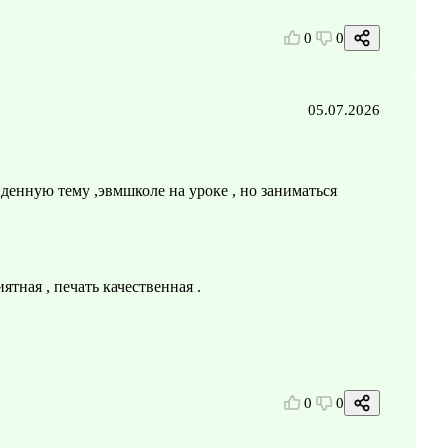
0
0
05.07.2026
денную тему ,эвмшколе на уроке , но заниматься
ятная , печать качественная .
0
0