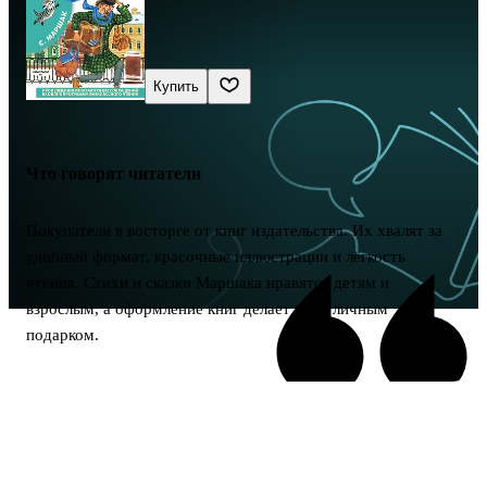
Купить
Что говорят читатели
Покупатели в восторге от книг издательства. Их хвалят за
удобный формат, красочные иллюстрации и лёгкость
чтения. Стихи и сказки Маршака нравятся детям и
взрослым, а оформление книг делает их отличным
подарком.