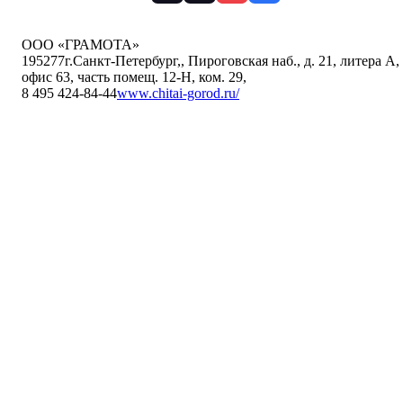
ООО «ГРАМОТА»
195277
г.Санкт-Петербург,
,
Пироговская наб., д. 21, литера А,
офис 63, часть помещ. 12-Н, ком. 29
,
8 495 424-84-44
www.chitai-gorod.ru/