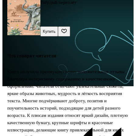
Твёрдый переплёт
Купить
Что говорят читатели
Книга получила преимущественно положительные отзывы
благодаря интересному содержанию и качественному
оформлению. Читатели отмечают увлекательные сюжеты,
яркие образы животных, мудрость и лёгкость восприятия
текста. Многие подчёркивают доброту, позитив и
поучительность историй, подходящие для детей разного
возраста. К плюсам издания относят яркий дизайн, плотную
качественную бумагу, крупные шрифты и красочные
иллюстрации, делающие книгу привлекательной для юных