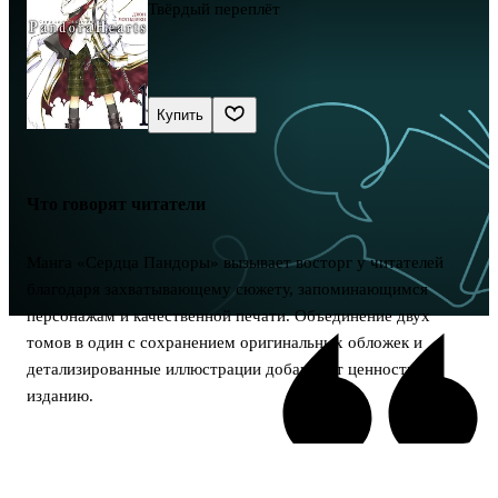
Твёрдый переплёт
Купить
Что говорят читатели
Манга «Сердца Пандоры» вызывает восторг у читателей
благодаря захватывающему сюжету, запоминающимся
персонажам и качественной печати. Объединение двух
томов в один с сохранением оригинальных обложек и
детализированные иллюстрации добавляют ценность
изданию.