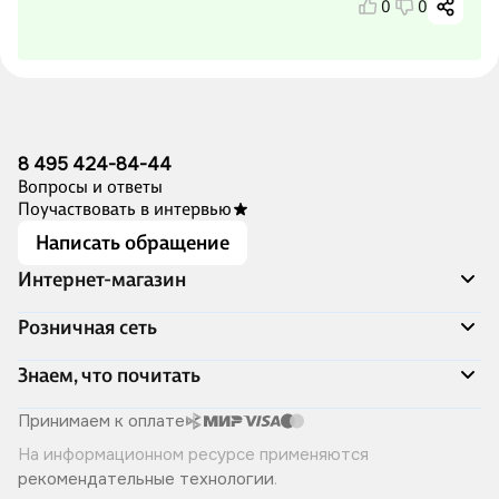
0
0
8 495 424-84-44
Вопросы и ответы
Поучаствовать в интервью
Написать обращение
Интернет-магазин
Акции
Розничная сеть
Распродажа
Доставка и оплата
Адреса магазинов
Знаем, что почитать
Программа лояльности
Книжный Дозор
Подарочные сертификаты
О компании
Скоро в продаже
Принимаем к оплате
Правила продажи
Читай-город для бизнеса
Эксклюзивные новинки
На информационном ресурсе применяются
Политика конфиденциальности
Хотите у нас работать?
Лучшие из лучших
рекомендательные технологии
.
Читай-журнал