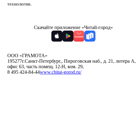
технологии
.
Скачайте приложение «Читай-город»
ООО «ГРАМОТА»
195277
г.Санкт-Петербург,
,
Пироговская наб., д. 21, литера А,
офис 63, часть помещ. 12-Н, ком. 29
,
8 495 424-84-44
www.chitai-gorod.ru/