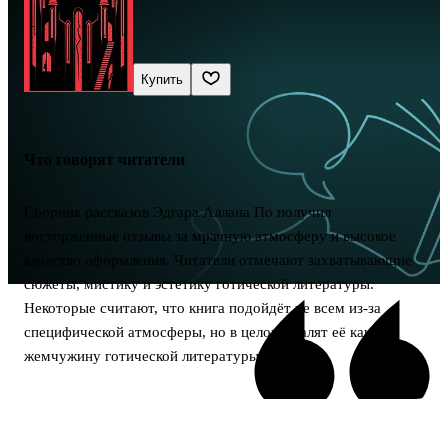
Купить
Что говорят читатели
Сборник рассказов Эдгара Аллана По получил
восторженные отзывы за мрачную атмосферу и высокое
качество оформления. Читатели отмечают захватывающие
сюжеты, мистику и эстетику готической литературы.
Некоторые считают, что книга подойдёт не всем из-за
специфической атмосферы, но в целом хвалят её как
жемчужину готической литературы.