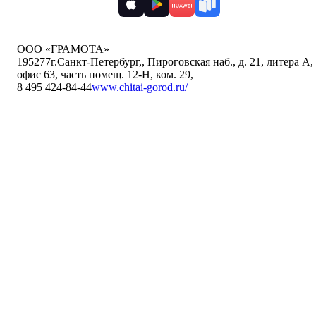
ООО «ГРАМОТА»
195277
г.Санкт-Петербург,
,
Пироговская наб., д. 21, литера А,
офис 63, часть помещ. 12-Н, ком. 29
,
8 495 424-84-44
www.chitai-gorod.ru/